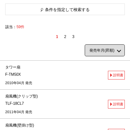
条件を指定して検索する
該当：
59件
1
2
3
タワー扇
F-TM50X
説明書
2010年04月 発売
扇風機(クリップ型)
TLF-18CL7
説明書
2011年04月 発売
扇風機(壁掛け型)