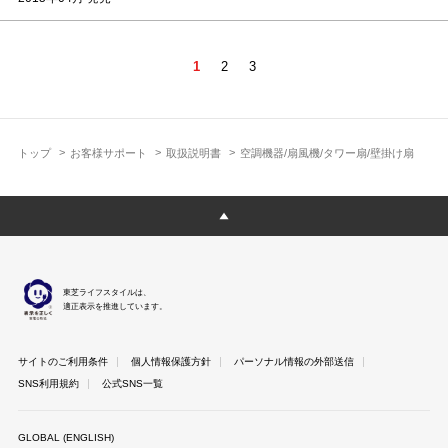
1
2
3
トップ
お客様サポート
取扱説明書
空調機器/扇風機/タワー扇/壁掛け扇
東芝ライフスタイルは、
適正表示を推進しています。
サイトのご利用条件
個人情報保護方針
パーソナル情報の外部送信
SNS利用規約
公式SNS一覧
GLOBAL (ENGLISH)