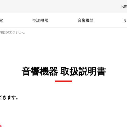
お
電
空調機器
音響機器
サ
機器/CDラジカセ
音響機器 取扱説明書
できます。
件