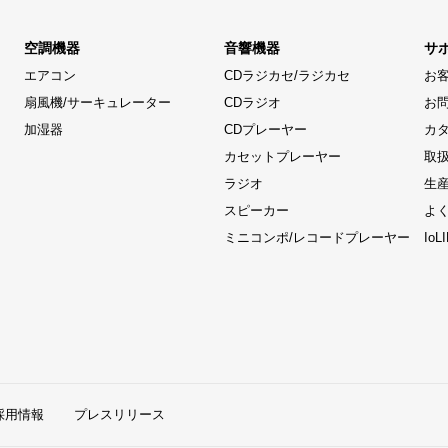
空調機器
音響機器
サ
エアコン
CDラジカセ/ラジカセ
お
扇風機/サーキュレーター
CDラジオ
お
加湿器
CDプレーヤー
カ
カセットプレーヤー
取
ラジオ
生
スピーカー
よ
ミニコンポ/レコードプレーヤー
Io
採用情報
プレスリリース