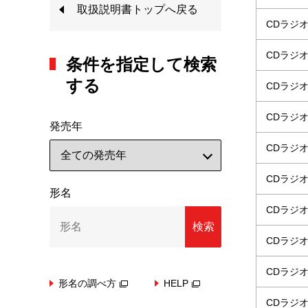
取扱説明書トップへ戻る
CDラジ
CDラジ
条件を指定して検索
する
CDラジ
CDラジ
発売年
CDラジ
CDラジ
形名
CDラジ
検索
CDラジ
CDラジ
形名の調べ方
HELP
CDラジ