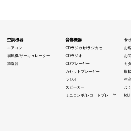
空調機器
音響機器
サ
エアコン
CDラジカセ/ラジカセ
お
扇風機/サーキュレーター
CDラジオ
お
加湿器
CDプレーヤー
カ
カセットプレーヤー
取
ラジオ
生
スピーカー
よ
ミニコンポ/レコードプレーヤー
Io