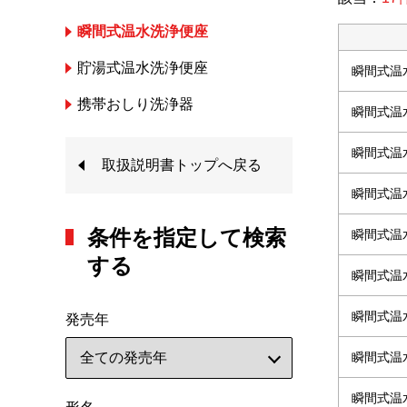
瞬間式温水洗浄便座
貯湯式温水洗浄便座
瞬間式温
携帯おしり洗浄器
瞬間式温
瞬間式温
取扱説明書トップへ戻る
瞬間式温
条件を指定して検索
瞬間式温
する
瞬間式温
瞬間式温
発売年
瞬間式温
瞬間式温