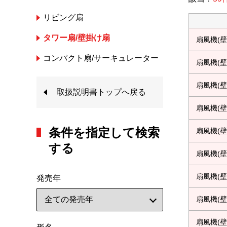
リビング扇
タワー扇/壁掛け扇
扇風機(壁
コンパクト扇/サーキュレーター
扇風機(壁
扇風機(壁
取扱説明書トップへ戻る
扇風機(壁
条件を指定して検索
扇風機(壁
する
扇風機(壁
扇風機(壁
発売年
扇風機(壁
扇風機(壁