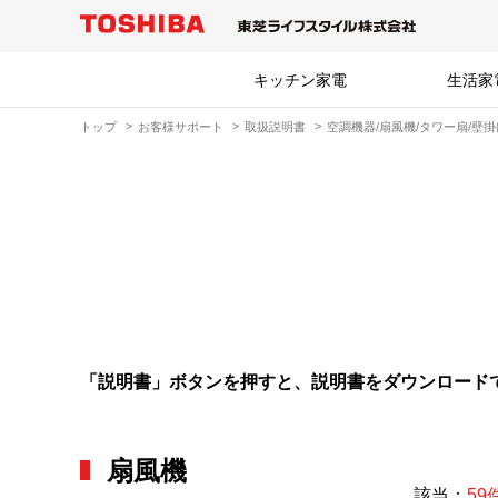
キッチン家電
生活家
トップ
お客様サポート
取扱説明書
空調機器/扇風機/タワー扇/壁
「説明書」ボタンを押すと、説明書をダウンロード
扇風機
該当：
59