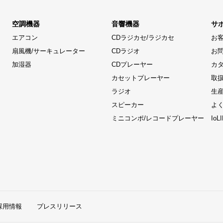
空調機器
音響機器
サ
エアコン
CDラジカセ/ラジカセ
お
扇風機/サーキュレーター
CDラジオ
お
加湿器
CDプレーヤー
カ
カセットプレーヤー
取
ラジオ
生
スピーカー
よ
ミニコンポ/レコードプレーヤー
Io
採用情報
プレスリリース