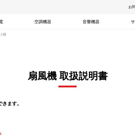
お
電
空調機器
音響機器
サ
掛け扇
扇風機 取扱説明書
できます。
件