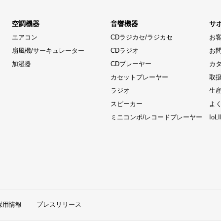
空調機器
音響機器
サ
エアコン
CDラジカセ/ラジカセ
お
扇風機/サーキュレーター
CDラジオ
お
加湿器
CDプレーヤー
カ
カセットプレーヤー
取
ラジオ
生
スピーカー
よ
ミニコンポ/レコードプレーヤー
Io
採用情報
プレスリリース