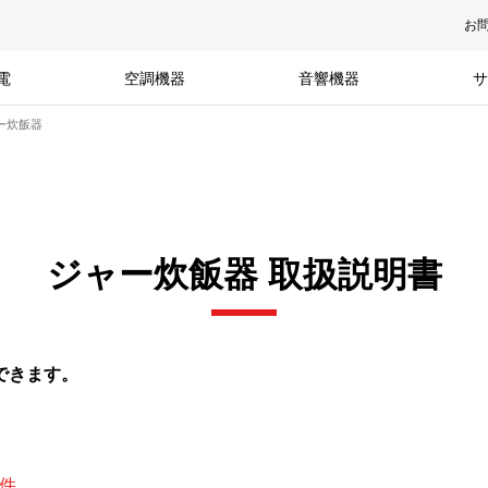
お
電
空調機器
音響機器
サ
ャー炊飯器
ジャー炊飯器 取扱説明書
できます。
4件