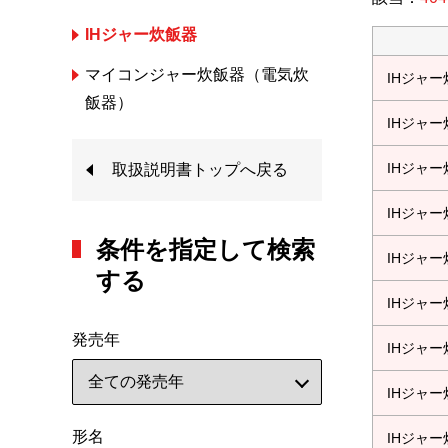
IHジャー炊飯器
マイコンジャー炊飯器（電気炊
IHジャ
飯器）
IHジャ
IHジャ
取扱説明書トップへ戻る
IHジャ
条件を指定して検索
IHジャ
する
IHジャ
発売年
IHジャ
IHジャ
形名
IHジャ