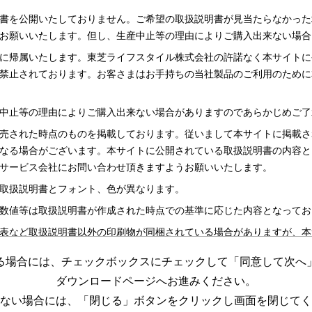
書を公開いたしておりません。ご希望の取扱説明書が見当たらなかった
お願いいたします。但し、生産中止等の理由によりご購入出来ない場合
に帰属いたします。東芝ライフスタイル株式会社の許諾なく本サイトに
禁止されております。お客さまはお手持ちの当社製品のご利用のために
中止等の理由によりご購入出来ない場合がありますのであらかじめご了
売された時点のものを掲載しております。従いまして本サイトに掲載さ
なる場合がございます。本サイトに公開されている取扱説明書の内容と
サービス会社にお問い合わせ頂きますようお願いいたします。
取扱説明書とフォント、色が異なります。
数値等は取扱説明書が作成された時点での基準に応じた内容となってお
表など取扱説明書以外の印刷物が同梱されている場合がありますが、本
る場合には、チェックボックスにチェックして「同意して次へ
更する場合がございますのであらかじめご了承ください。
ダウンロードページへお進みください。
めの資料です。 本サイトに公開されている取扱説明書についてご購入
ない場合には、「閉じる」ボタンをクリックし画面を閉じてく