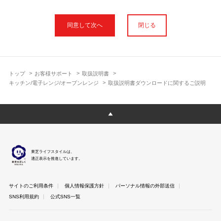
本サイトに公開されている取扱説明書は、印刷物の取扱説明書と
フォント、色が異なります。
閉じる
使用上のご注意や安全上のご注意、また測定基準や数値等は取扱
説明書が作成された時点での基準に応じた内容となっております
のでご了承ください。
製品には、取扱説明書を補足する操作ガイドや正誤表など取扱説
明書以外の印刷物が同梱されている場合がありますが、本サイト
トップ
お客様サポート
取扱説明書
ではそれらを全て公開しておりませんのであらかじめご了承くだ
キッチン/電子レンジ/オーブンレンジ
取扱説明書ダウンロードに関するご説明
さい。
本サイトのサービスは予告なく中止または内容を変更する場合が
ございますのであらかじめご了承ください。
取扱説明書は製品をご購入いただいたお客さまのための資料で
す。 本サイトに公開されている取扱説明書についてご購入のお客
さま以外からのお問い合わせにはお答えできない場合があります
東芝ライフスタイルは、
のであらかじめご了承ください。
適正表示を推進しています。
サイトのご利用条件
個人情報保護方針
パーソナル情報の外部送信
SNS利用規約
公式SNS一覧