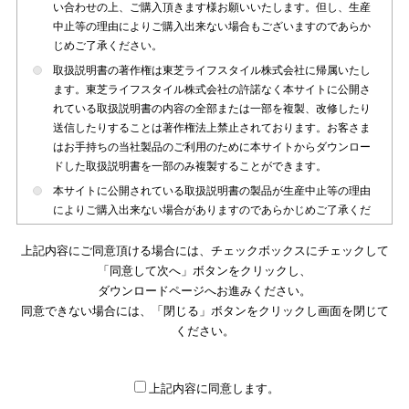
い合わせの上、ご購入頂きます様お願いいたします。但し、生産
中止等の理由によりご購入出来ない場合もございますのであらか
じめご了承ください。
取扱説明書の著作権は東芝ライフスタイル株式会社に帰属いたし
ます。東芝ライフスタイル株式会社の許諾なく本サイトに公開さ
れている取扱説明書の内容の全部または一部を複製、改修したり
送信したりすることは著作権法上禁止されております。お客さま
はお手持ちの当社製品のご利用のために本サイトからダウンロー
ドした取扱説明書を一部のみ複製することができます。
本サイトに公開されている取扱説明書の製品が生産中止等の理由
によりご購入出来ない場合がありますのであらかじめご了承くだ
さい。
上記内容にご同意頂ける場合には、チェックボックスにチェックして
本サイトに公開されている取扱説明書は、製品が発売された時点
「同意して次へ」ボタンをクリックし、
のものを掲載しております。従いまして本サイトに掲載されてい
ダウンロードページへお進みください。
る取扱説明書の記載内容とお客さまがお持ちの製品の仕様がその
同意できない場合には、「閉じる」ボタンをクリックし画面を閉じて
後のマイナーチェンジ等で変更になる場合がございます。本サイ
トに公開されている取扱説明書の内容とお手持ちの製品の仕様に
ください。
違いがある場合は、ご購入店、お近くの当社製品の取扱店、また
は販売会社・サービス会社にお問い合わせ頂きますようお願いい
たします。
上記内容に同意します。