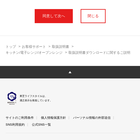
本サイトに公開されている取扱説明書は、印刷物の取扱説明書と
フォント、色が異なります。
閉じる
使用上のご注意や安全上のご注意、また測定基準や数値等は取扱
説明書が作成された時点での基準に応じた内容となっております
のでご了承ください。
製品には、取扱説明書を補足する操作ガイドや正誤表など取扱説
明書以外の印刷物が同梱されている場合がありますが、本サイト
トップ
お客様サポート
取扱説明書
ではそれらを全て公開しておりませんのであらかじめご了承くだ
キッチン/電子レンジ/オーブンレンジ
取扱説明書ダウンロードに関するご説明
さい。
本サイトのサービスは予告なく中止または内容を変更する場合が
ございますのであらかじめご了承ください。
取扱説明書は製品をご購入いただいたお客さまのための資料で
す。 本サイトに公開されている取扱説明書についてご購入のお客
さま以外からのお問い合わせにはお答えできない場合があります
東芝ライフスタイルは、
のであらかじめご了承ください。
適正表示を推進しています。
サイトのご利用条件
個人情報保護方針
パーソナル情報の外部送信
SNS利用規約
公式SNS一覧