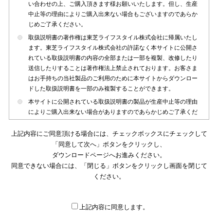
い合わせの上、ご購入頂きます様お願いいたします。但し、生産
中止等の理由によりご購入出来ない場合もございますのであらか
じめご了承ください。
取扱説明書の著作権は東芝ライフスタイル株式会社に帰属いたし
ます。東芝ライフスタイル株式会社の許諾なく本サイトに公開さ
れている取扱説明書の内容の全部または一部を複製、改修したり
送信したりすることは著作権法上禁止されております。お客さま
はお手持ちの当社製品のご利用のために本サイトからダウンロー
ドした取扱説明書を一部のみ複製することができます。
本サイトに公開されている取扱説明書の製品が生産中止等の理由
によりご購入出来ない場合がありますのであらかじめご了承くだ
さい。
上記内容にご同意頂ける場合には、チェックボックスにチェックして
本サイトに公開されている取扱説明書は、製品が発売された時点
「同意して次へ」ボタンをクリックし、
のものを掲載しております。従いまして本サイトに掲載されてい
ダウンロードページへお進みください。
る取扱説明書の記載内容とお客さまがお持ちの製品の仕様がその
同意できない場合には、「閉じる」ボタンをクリックし画面を閉じて
後のマイナーチェンジ等で変更になる場合がございます。本サイ
トに公開されている取扱説明書の内容とお手持ちの製品の仕様に
ください。
違いがある場合は、ご購入店、お近くの当社製品の取扱店、また
は販売会社・サービス会社にお問い合わせ頂きますようお願いい
たします。
上記内容に同意します。