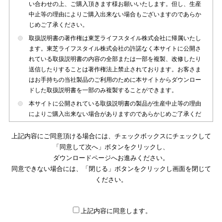
い合わせの上、ご購入頂きます様お願いいたします。但し、生産
中止等の理由によりご購入出来ない場合もございますのであらか
じめご了承ください。
取扱説明書の著作権は東芝ライフスタイル株式会社に帰属いたし
ます。東芝ライフスタイル株式会社の許諾なく本サイトに公開さ
れている取扱説明書の内容の全部または一部を複製、改修したり
送信したりすることは著作権法上禁止されております。お客さま
はお手持ちの当社製品のご利用のために本サイトからダウンロー
ドした取扱説明書を一部のみ複製することができます。
本サイトに公開されている取扱説明書の製品が生産中止等の理由
によりご購入出来ない場合がありますのであらかじめご了承くだ
さい。
上記内容にご同意頂ける場合には、チェックボックスにチェックして
本サイトに公開されている取扱説明書は、製品が発売された時点
「同意して次へ」ボタンをクリックし、
のものを掲載しております。従いまして本サイトに掲載されてい
ダウンロードページへお進みください。
る取扱説明書の記載内容とお客さまがお持ちの製品の仕様がその
同意できない場合には、「閉じる」ボタンをクリックし画面を閉じて
後のマイナーチェンジ等で変更になる場合がございます。本サイ
トに公開されている取扱説明書の内容とお手持ちの製品の仕様に
ください。
違いがある場合は、ご購入店、お近くの当社製品の取扱店、また
は販売会社・サービス会社にお問い合わせ頂きますようお願いい
たします。
上記内容に同意します。