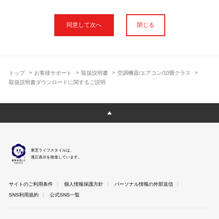
本サイトに公開されている取扱説明書は、印刷物の取扱説明書と
フォント、色が異なります。
閉じる
使用上のご注意や安全上のご注意、また測定基準や数値等は取扱
説明書が作成された時点での基準に応じた内容となっております
のでご了承ください。
製品には、取扱説明書を補足する操作ガイドや正誤表など取扱説
明書以外の印刷物が同梱されている場合がありますが、本サイト
トップ
お客様サポート
取扱説明書
空調機器/エアコン/10畳クラス
ではそれらを全て公開しておりませんのであらかじめご了承くだ
取扱説明書ダウンロードに関するご説明
さい。
本サイトのサービスは予告なく中止または内容を変更する場合が
ございますのであらかじめご了承ください。
取扱説明書は製品をご購入いただいたお客さまのための資料で
す。 本サイトに公開されている取扱説明書についてご購入のお客
さま以外からのお問い合わせにはお答えできない場合があります
東芝ライフスタイルは、
のであらかじめご了承ください。
適正表示を推進しています。
サイトのご利用条件
個人情報保護方針
パーソナル情報の外部送信
SNS利用規約
公式SNS一覧