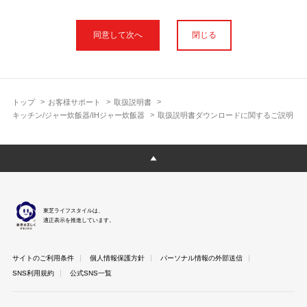
本サイトに公開されている取扱説明書は、印刷物の取扱説明書と
フォント、色が異なります。
閉じる
使用上のご注意や安全上のご注意、また測定基準や数値等は取扱
説明書が作成された時点での基準に応じた内容となっております
のでご了承ください。
製品には、取扱説明書を補足する操作ガイドや正誤表など取扱説
明書以外の印刷物が同梱されている場合がありますが、本サイト
トップ
お客様サポート
取扱説明書
ではそれらを全て公開しておりませんのであらかじめご了承くだ
キッチン/ジャー炊飯器/IHジャー炊飯器
取扱説明書ダウンロードに関するご説明
さい。
本サイトのサービスは予告なく中止または内容を変更する場合が
ございますのであらかじめご了承ください。
取扱説明書は製品をご購入いただいたお客さまのための資料で
す。 本サイトに公開されている取扱説明書についてご購入のお客
さま以外からのお問い合わせにはお答えできない場合があります
東芝ライフスタイルは、
のであらかじめご了承ください。
適正表示を推進しています。
サイトのご利用条件
個人情報保護方針
パーソナル情報の外部送信
SNS利用規約
公式SNS一覧