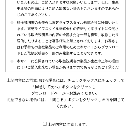
い合わせの上、ご購入頂きます様お願いいたします。但し、生産
中止等の理由によりご購入出来ない場合もございますのであらか
じめご了承ください。
取扱説明書の著作権は東芝ライフスタイル株式会社に帰属いたし
ます。東芝ライフスタイル株式会社の許諾なく本サイトに公開さ
れている取扱説明書の内容の全部または一部を複製、改修したり
送信したりすることは著作権法上禁止されております。お客さま
はお手持ちの当社製品のご利用のために本サイトからダウンロー
ドした取扱説明書を一部のみ複製することができます。
本サイトに公開されている取扱説明書の製品が生産中止等の理由
によりご購入出来ない場合がありますのであらかじめご了承くだ
さい。
上記内容にご同意頂ける場合には、チェックボックスにチェックして
本サイトに公開されている取扱説明書は、製品が発売された時点
「同意して次へ」ボタンをクリックし、
のものを掲載しております。従いまして本サイトに掲載されてい
ダウンロードページへお進みください。
る取扱説明書の記載内容とお客さまがお持ちの製品の仕様がその
同意できない場合には、「閉じる」ボタンをクリックし画面を閉じて
後のマイナーチェンジ等で変更になる場合がございます。本サイ
トに公開されている取扱説明書の内容とお手持ちの製品の仕様に
ください。
違いがある場合は、ご購入店、お近くの当社製品の取扱店、また
は販売会社・サービス会社にお問い合わせ頂きますようお願いい
たします。
上記内容に同意します。