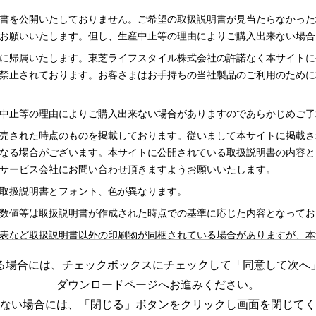
書を公開いたしておりません。ご希望の取扱説明書が見当たらなかった
お願いいたします。但し、生産中止等の理由によりご購入出来ない場合
に帰属いたします。東芝ライフスタイル株式会社の許諾なく本サイトに
禁止されております。お客さまはお手持ちの当社製品のご利用のために
中止等の理由によりご購入出来ない場合がありますのであらかじめご了
売された時点のものを掲載しております。従いまして本サイトに掲載さ
なる場合がございます。本サイトに公開されている取扱説明書の内容と
サービス会社にお問い合わせ頂きますようお願いいたします。
取扱説明書とフォント、色が異なります。
数値等は取扱説明書が作成された時点での基準に応じた内容となってお
表など取扱説明書以外の印刷物が同梱されている場合がありますが、本
る場合には、チェックボックスにチェックして「同意して次へ
更する場合がございますのであらかじめご了承ください。
ダウンロードページへお進みください。
めの資料です。 本サイトに公開されている取扱説明書についてご購入
ない場合には、「閉じる」ボタンをクリックし画面を閉じてく