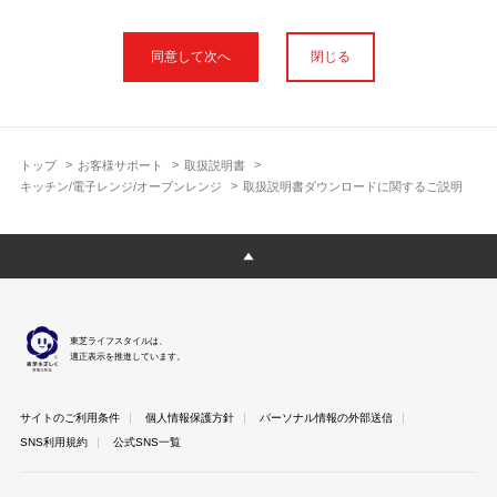
本サイトに公開されている取扱説明書は、印刷物の取扱説明書と
フォント、色が異なります。
閉じる
使用上のご注意や安全上のご注意、また測定基準や数値等は取扱
説明書が作成された時点での基準に応じた内容となっております
のでご了承ください。
製品には、取扱説明書を補足する操作ガイドや正誤表など取扱説
明書以外の印刷物が同梱されている場合がありますが、本サイト
トップ
お客様サポート
取扱説明書
ではそれらを全て公開しておりませんのであらかじめご了承くだ
キッチン/電子レンジ/オーブンレンジ
取扱説明書ダウンロードに関するご説明
さい。
本サイトのサービスは予告なく中止または内容を変更する場合が
ございますのであらかじめご了承ください。
取扱説明書は製品をご購入いただいたお客さまのための資料で
す。 本サイトに公開されている取扱説明書についてご購入のお客
さま以外からのお問い合わせにはお答えできない場合があります
東芝ライフスタイルは、
のであらかじめご了承ください。
適正表示を推進しています。
サイトのご利用条件
個人情報保護方針
パーソナル情報の外部送信
SNS利用規約
公式SNS一覧