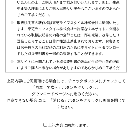
い合わせの上、ご購入頂きます様お願いいたします。但し、生産
中止等の理由によりご購入出来ない場合もございますのであらか
じめご了承ください。
取扱説明書の著作権は東芝ライフスタイル株式会社に帰属いたし
ます。東芝ライフスタイル株式会社の許諾なく本サイトに公開さ
れている取扱説明書の内容の全部または一部を複製、改修したり
送信したりすることは著作権法上禁止されております。お客さま
はお手持ちの当社製品のご利用のために本サイトからダウンロー
ドした取扱説明書を一部のみ複製することができます。
本サイトに公開されている取扱説明書の製品が生産中止等の理由
によりご購入出来ない場合がありますのであらかじめご了承くだ
さい。
上記内容にご同意頂ける場合には、チェックボックスにチェックして
本サイトに公開されている取扱説明書は、製品が発売された時点
「同意して次へ」ボタンをクリックし、
のものを掲載しております。従いまして本サイトに掲載されてい
ダウンロードページへお進みください。
る取扱説明書の記載内容とお客さまがお持ちの製品の仕様がその
同意できない場合には、「閉じる」ボタンをクリックし画面を閉じて
後のマイナーチェンジ等で変更になる場合がございます。本サイ
トに公開されている取扱説明書の内容とお手持ちの製品の仕様に
ください。
違いがある場合は、ご購入店、お近くの当社製品の取扱店、また
は販売会社・サービス会社にお問い合わせ頂きますようお願いい
たします。
上記内容に同意します。