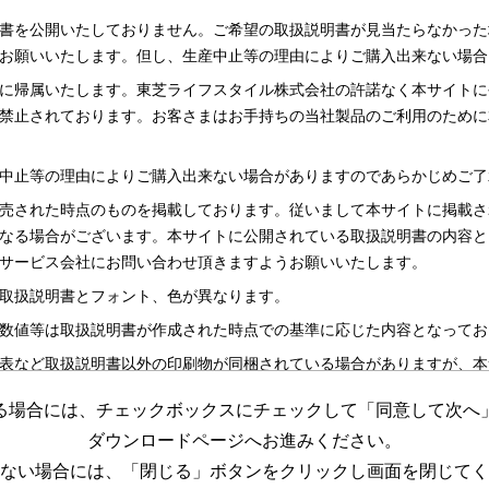
書を公開いたしておりません。ご希望の取扱説明書が見当たらなかった
お願いいたします。但し、生産中止等の理由によりご購入出来ない場合
に帰属いたします。東芝ライフスタイル株式会社の許諾なく本サイトに
禁止されております。お客さまはお手持ちの当社製品のご利用のために
中止等の理由によりご購入出来ない場合がありますのであらかじめご了
売された時点のものを掲載しております。従いまして本サイトに掲載さ
なる場合がございます。本サイトに公開されている取扱説明書の内容と
サービス会社にお問い合わせ頂きますようお願いいたします。
取扱説明書とフォント、色が異なります。
数値等は取扱説明書が作成された時点での基準に応じた内容となってお
表など取扱説明書以外の印刷物が同梱されている場合がありますが、本
る場合には、チェックボックスにチェックして「同意して次へ
更する場合がございますのであらかじめご了承ください。
ダウンロードページへお進みください。
めの資料です。 本サイトに公開されている取扱説明書についてご購入
ない場合には、「閉じる」ボタンをクリックし画面を閉じてく