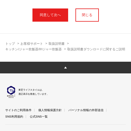
本サイトに公開されている取扱説明書は、印刷物の取扱説明書と
フォント、色が異なります。
閉じる
使用上のご注意や安全上のご注意、また測定基準や数値等は取扱
説明書が作成された時点での基準に応じた内容となっております
のでご了承ください。
製品には、取扱説明書を補足する操作ガイドや正誤表など取扱説
明書以外の印刷物が同梱されている場合がありますが、本サイト
トップ
お客様サポート
取扱説明書
ではそれらを全て公開しておりませんのであらかじめご了承くだ
キッチン/ジャー炊飯器/IHジャー炊飯器
取扱説明書ダウンロードに関するご説明
さい。
本サイトのサービスは予告なく中止または内容を変更する場合が
ございますのであらかじめご了承ください。
取扱説明書は製品をご購入いただいたお客さまのための資料で
す。 本サイトに公開されている取扱説明書についてご購入のお客
さま以外からのお問い合わせにはお答えできない場合があります
東芝ライフスタイルは、
のであらかじめご了承ください。
適正表示を推進しています。
サイトのご利用条件
個人情報保護方針
パーソナル情報の外部送信
SNS利用規約
公式SNS一覧