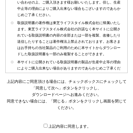
い合わせの上、ご購入頂きます様お願いいたします。但し、生産
中止等の理由によりご購入出来ない場合もございますのであらか
じめご了承ください。
取扱説明書の著作権は東芝ライフスタイル株式会社に帰属いたし
ます。東芝ライフスタイル株式会社の許諾なく本サイトに公開さ
れている取扱説明書の内容の全部または一部を複製、改修したり
送信したりすることは著作権法上禁止されております。お客さま
はお手持ちの当社製品のご利用のために本サイトからダウンロー
ドした取扱説明書を一部のみ複製することができます。
本サイトに公開されている取扱説明書の製品が生産中止等の理由
によりご購入出来ない場合がありますのであらかじめご了承くだ
さい。
上記内容にご同意頂ける場合には、チェックボックスにチェックして
本サイトに公開されている取扱説明書は、製品が発売された時点
「同意して次へ」ボタンをクリックし、
のものを掲載しております。従いまして本サイトに掲載されてい
ダウンロードページへお進みください。
る取扱説明書の記載内容とお客さまがお持ちの製品の仕様がその
同意できない場合には、「閉じる」ボタンをクリックし画面を閉じて
後のマイナーチェンジ等で変更になる場合がございます。本サイ
トに公開されている取扱説明書の内容とお手持ちの製品の仕様に
ください。
違いがある場合は、ご購入店、お近くの当社製品の取扱店、また
は販売会社・サービス会社にお問い合わせ頂きますようお願いい
たします。
上記内容に同意します。