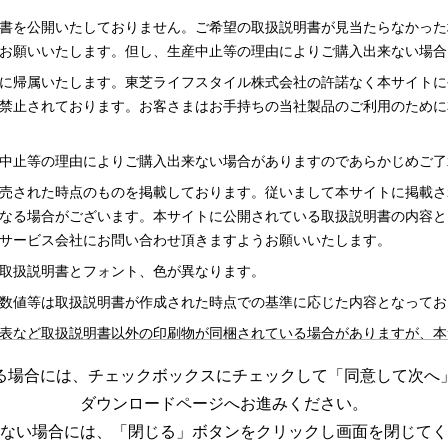
書を公開いたしておりません。ご希望の取扱説明書が見当たらなかった
お願いいたします。但し、生産中止等の理由によりご購入出来ない場合
に帰属いたします。東芝ライフスタイル株式会社の許諾なく本サイトに
禁止されております。お客さまはお手持ちの当社製品のご利用のために
中止等の理由によりご購入出来ない場合がありますのであらかじめご了
売された時点のものを掲載しております。従いまして本サイトに掲載さ
なる場合がございます。本サイトに公開されている取扱説明書の内容と
サービス会社にお問い合わせ頂きますようお願いいたします。
取扱説明書とフォント、色が異なります。
数値等は取扱説明書が作成された時点での基準に応じた内容となってお
表など取扱説明書以外の印刷物が同梱されている場合がありますが、本
る場合には、チェックボックスにチェックして「同意して次へ
更する場合がございますのであらかじめご了承ください。
ダウンロードページへお進みください。
めの資料です。 本サイトに公開されている取扱説明書についてご購入
ない場合には、「閉じる」ボタンをクリックし画面を閉じてく