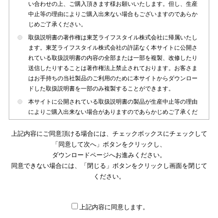
い合わせの上、ご購入頂きます様お願いいたします。但し、生産
中止等の理由によりご購入出来ない場合もございますのであらか
じめご了承ください。
取扱説明書の著作権は東芝ライフスタイル株式会社に帰属いたし
ます。東芝ライフスタイル株式会社の許諾なく本サイトに公開さ
れている取扱説明書の内容の全部または一部を複製、改修したり
送信したりすることは著作権法上禁止されております。お客さま
はお手持ちの当社製品のご利用のために本サイトからダウンロー
ドした取扱説明書を一部のみ複製することができます。
本サイトに公開されている取扱説明書の製品が生産中止等の理由
によりご購入出来ない場合がありますのであらかじめご了承くだ
さい。
上記内容にご同意頂ける場合には、チェックボックスにチェックして
本サイトに公開されている取扱説明書は、製品が発売された時点
「同意して次へ」ボタンをクリックし、
のものを掲載しております。従いまして本サイトに掲載されてい
ダウンロードページへお進みください。
る取扱説明書の記載内容とお客さまがお持ちの製品の仕様がその
同意できない場合には、「閉じる」ボタンをクリックし画面を閉じて
後のマイナーチェンジ等で変更になる場合がございます。本サイ
トに公開されている取扱説明書の内容とお手持ちの製品の仕様に
ください。
違いがある場合は、ご購入店、お近くの当社製品の取扱店、また
は販売会社・サービス会社にお問い合わせ頂きますようお願いい
たします。
上記内容に同意します。