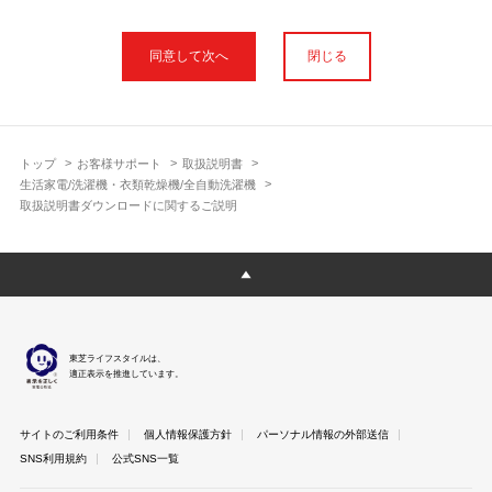
本サイトに公開されている取扱説明書は、印刷物の取扱説明書と
フォント、色が異なります。
閉じる
使用上のご注意や安全上のご注意、また測定基準や数値等は取扱
説明書が作成された時点での基準に応じた内容となっております
のでご了承ください。
製品には、取扱説明書を補足する操作ガイドや正誤表など取扱説
明書以外の印刷物が同梱されている場合がありますが、本サイト
トップ
お客様サポート
取扱説明書
ではそれらを全て公開しておりませんのであらかじめご了承くだ
生活家電/洗濯機・衣類乾燥機/全自動洗濯機
さい。
取扱説明書ダウンロードに関するご説明
本サイトのサービスは予告なく中止または内容を変更する場合が
ございますのであらかじめご了承ください。
取扱説明書は製品をご購入いただいたお客さまのための資料で
す。 本サイトに公開されている取扱説明書についてご購入のお客
さま以外からのお問い合わせにはお答えできない場合があります
のであらかじめご了承ください。
東芝ライフスタイルは、
適正表示を推進しています。
サイトのご利用条件
個人情報保護方針
パーソナル情報の外部送信
SNS利用規約
公式SNS一覧