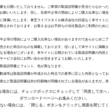
書を公開いたしておりません。ご希望の取扱説明書が見当たらなかった
お願いいたします。但し、生産中止等の理由によりご購入出来ない場合
に帰属いたします。東芝ライフスタイル株式会社の許諾なく本サイトに
禁止されております。お客さまはお手持ちの当社製品のご利用のために
中止等の理由によりご購入出来ない場合がありますのであらかじめご了
売された時点のものを掲載しております。従いまして本サイトに掲載さ
なる場合がございます。本サイトに公開されている取扱説明書の内容と
サービス会社にお問い合わせ頂きますようお願いいたします。
取扱説明書とフォント、色が異なります。
数値等は取扱説明書が作成された時点での基準に応じた内容となってお
表など取扱説明書以外の印刷物が同梱されている場合がありますが、本
る場合には、チェックボックスにチェックして「同意して次へ
更する場合がございますのであらかじめご了承ください。
ダウンロードページへお進みください。
めの資料です。 本サイトに公開されている取扱説明書についてご購入
ない場合には、「閉じる」ボタンをクリックし画面を閉じてく