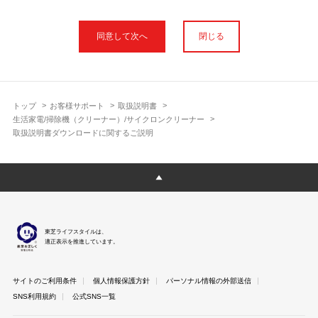
本サイトに公開されている取扱説明書は、印刷物の取扱説明書と
フォント、色が異なります。
閉じる
使用上のご注意や安全上のご注意、また測定基準や数値等は取扱
説明書が作成された時点での基準に応じた内容となっております
のでご了承ください。
製品には、取扱説明書を補足する操作ガイドや正誤表など取扱説
明書以外の印刷物が同梱されている場合がありますが、本サイト
トップ
お客様サポート
取扱説明書
ではそれらを全て公開しておりませんのであらかじめご了承くだ
生活家電/掃除機（クリーナー）/サイクロンクリーナー
さい。
取扱説明書ダウンロードに関するご説明
本サイトのサービスは予告なく中止または内容を変更する場合が
ございますのであらかじめご了承ください。
取扱説明書は製品をご購入いただいたお客さまのための資料で
す。 本サイトに公開されている取扱説明書についてご購入のお客
さま以外からのお問い合わせにはお答えできない場合があります
のであらかじめご了承ください。
東芝ライフスタイルは、
適正表示を推進しています。
サイトのご利用条件
個人情報保護方針
パーソナル情報の外部送信
SNS利用規約
公式SNS一覧