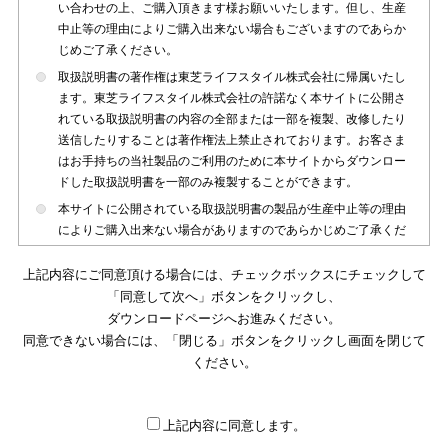
い合わせの上、ご購入頂きます様お願いいたします。但し、生産
中止等の理由によりご購入出来ない場合もございますのであらか
じめご了承ください。
取扱説明書の著作権は東芝ライフスタイル株式会社に帰属いたし
ます。東芝ライフスタイル株式会社の許諾なく本サイトに公開さ
れている取扱説明書の内容の全部または一部を複製、改修したり
送信したりすることは著作権法上禁止されております。お客さま
はお手持ちの当社製品のご利用のために本サイトからダウンロー
ドした取扱説明書を一部のみ複製することができます。
本サイトに公開されている取扱説明書の製品が生産中止等の理由
によりご購入出来ない場合がありますのであらかじめご了承くだ
さい。
上記内容にご同意頂ける場合には、チェックボックスにチェックして
本サイトに公開されている取扱説明書は、製品が発売された時点
「同意して次へ」ボタンをクリックし、
のものを掲載しております。従いまして本サイトに掲載されてい
ダウンロードページへお進みください。
る取扱説明書の記載内容とお客さまがお持ちの製品の仕様がその
同意できない場合には、「閉じる」ボタンをクリックし画面を閉じて
後のマイナーチェンジ等で変更になる場合がございます。本サイ
トに公開されている取扱説明書の内容とお手持ちの製品の仕様に
ください。
違いがある場合は、ご購入店、お近くの当社製品の取扱店、また
は販売会社・サービス会社にお問い合わせ頂きますようお願いい
たします。
上記内容に同意します。