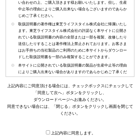
い合わせの上、ご購入頂きます様お願いいたします。但し、生産
中止等の理由によりご購入出来ない場合もございますのであらか
じめご了承ください。
取扱説明書の著作権は東芝ライフスタイル株式会社に帰属いたし
ます。東芝ライフスタイル株式会社の許諾なく本サイトに公開さ
れている取扱説明書の内容の全部または一部を複製、改修したり
送信したりすることは著作権法上禁止されております。お客さま
はお手持ちの当社製品のご利用のために本サイトからダウンロー
ドした取扱説明書を一部のみ複製することができます。
本サイトに公開されている取扱説明書の製品が生産中止等の理由
によりご購入出来ない場合がありますのであらかじめご了承くだ
さい。
上記内容にご同意頂ける場合には、チェックボックスにチェックして
本サイトに公開されている取扱説明書は、製品が発売された時点
「同意して次へ」ボタンをクリックし、
のものを掲載しております。従いまして本サイトに掲載されてい
ダウンロードページへお進みください。
る取扱説明書の記載内容とお客さまがお持ちの製品の仕様がその
同意できない場合には、「閉じる」ボタンをクリックし画面を閉じて
後のマイナーチェンジ等で変更になる場合がございます。本サイ
トに公開されている取扱説明書の内容とお手持ちの製品の仕様に
ください。
違いがある場合は、ご購入店、お近くの当社製品の取扱店、また
は販売会社・サービス会社にお問い合わせ頂きますようお願いい
たします。
上記内容に同意します。