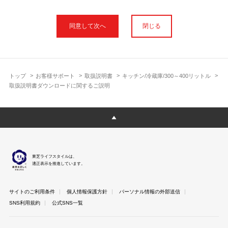
本サイトに公開されている取扱説明書は、印刷物の取扱説明書と
フォント、色が異なります。
閉じる
使用上のご注意や安全上のご注意、また測定基準や数値等は取扱
説明書が作成された時点での基準に応じた内容となっております
のでご了承ください。
製品には、取扱説明書を補足する操作ガイドや正誤表など取扱説
明書以外の印刷物が同梱されている場合がありますが、本サイト
トップ
お客様サポート
取扱説明書
キッチン/冷蔵庫/300～400リットル
ではそれらを全て公開しておりませんのであらかじめご了承くだ
取扱説明書ダウンロードに関するご説明
さい。
本サイトのサービスは予告なく中止または内容を変更する場合が
ございますのであらかじめご了承ください。
取扱説明書は製品をご購入いただいたお客さまのための資料で
す。 本サイトに公開されている取扱説明書についてご購入のお客
さま以外からのお問い合わせにはお答えできない場合があります
東芝ライフスタイルは、
のであらかじめご了承ください。
適正表示を推進しています。
サイトのご利用条件
個人情報保護方針
パーソナル情報の外部送信
SNS利用規約
公式SNS一覧