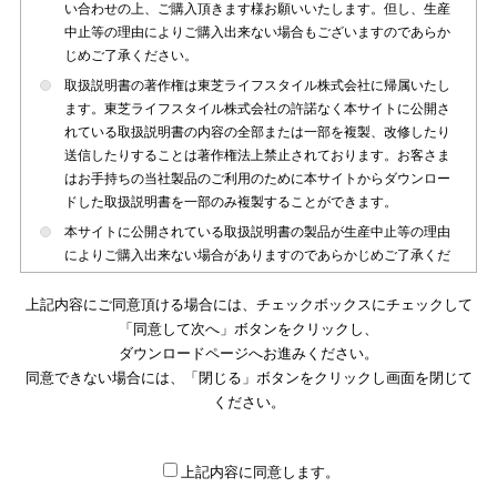
い合わせの上、ご購入頂きます様お願いいたします。但し、生産
中止等の理由によりご購入出来ない場合もございますのであらか
じめご了承ください。
取扱説明書の著作権は東芝ライフスタイル株式会社に帰属いたし
ます。東芝ライフスタイル株式会社の許諾なく本サイトに公開さ
れている取扱説明書の内容の全部または一部を複製、改修したり
送信したりすることは著作権法上禁止されております。お客さま
はお手持ちの当社製品のご利用のために本サイトからダウンロー
ドした取扱説明書を一部のみ複製することができます。
本サイトに公開されている取扱説明書の製品が生産中止等の理由
によりご購入出来ない場合がありますのであらかじめご了承くだ
さい。
上記内容にご同意頂ける場合には、チェックボックスにチェックして
本サイトに公開されている取扱説明書は、製品が発売された時点
「同意して次へ」ボタンをクリックし、
のものを掲載しております。従いまして本サイトに掲載されてい
ダウンロードページへお進みください。
る取扱説明書の記載内容とお客さまがお持ちの製品の仕様がその
同意できない場合には、「閉じる」ボタンをクリックし画面を閉じて
後のマイナーチェンジ等で変更になる場合がございます。本サイ
トに公開されている取扱説明書の内容とお手持ちの製品の仕様に
ください。
違いがある場合は、ご購入店、お近くの当社製品の取扱店、また
は販売会社・サービス会社にお問い合わせ頂きますようお願いい
たします。
上記内容に同意します。