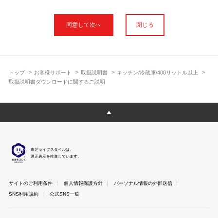
本サイトに公開されている取扱説明書は、印刷物の取扱説明書と
フォント、色が異なります。
閉じる
使用上のご注意や安全上のご注意、また測定基準や数値等は取扱
説明書が作成された時点での基準に応じた内容となっております
のでご了承ください。
製品には、取扱説明書を補足する操作ガイドや正誤表など取扱説
明書以外の印刷物が同梱されている場合がありますが、本サイト
トップ
お客様サポート
取扱説明書
キッチン/冷蔵庫/400リットル以上
ではそれらを全て公開しておりませんのであらかじめご了承くだ
取扱説明書ダウンロードに関するご説明
さい。
本サイトのサービスは予告なく中止または内容を変更する場合が
ございますのであらかじめご了承ください。
取扱説明書は製品をご購入いただいたお客さまのための資料で
す。 本サイトに公開されている取扱説明書についてご購入のお客
さま以外からのお問い合わせにはお答えできない場合があります
東芝ライフスタイルは、
のであらかじめご了承ください。
適正表示を推進しています。
サイトのご利用条件
個人情報保護方針
パーソナル情報の外部送信
SNS利用規約
公式SNS一覧