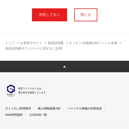
本サイトに公開されている取扱説明書は、印刷物の取扱説明書と
フォント、色が異なります。
閉じる
使用上のご注意や安全上のご注意、また測定基準や数値等は取扱
説明書が作成された時点での基準に応じた内容となっております
のでご了承ください。
製品には、取扱説明書を補足する操作ガイドや正誤表など取扱説
明書以外の印刷物が同梱されている場合がありますが、本サイト
トップ
お客様サポート
取扱説明書
キッチン/冷蔵庫/300リットル未満
ではそれらを全て公開しておりませんのであらかじめご了承くだ
取扱説明書ダウンロードに関するご説明
さい。
本サイトのサービスは予告なく中止または内容を変更する場合が
ございますのであらかじめご了承ください。
取扱説明書は製品をご購入いただいたお客さまのための資料で
す。 本サイトに公開されている取扱説明書についてご購入のお客
さま以外からのお問い合わせにはお答えできない場合があります
東芝ライフスタイルは、
のであらかじめご了承ください。
適正表示を推進しています。
サイトのご利用条件
個人情報保護方針
パーソナル情報の外部送信
SNS利用規約
公式SNS一覧