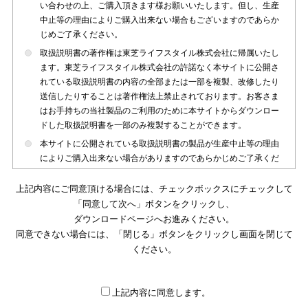
い合わせの上、ご購入頂きます様お願いいたします。但し、生産
中止等の理由によりご購入出来ない場合もございますのであらか
じめご了承ください。
取扱説明書の著作権は東芝ライフスタイル株式会社に帰属いたし
ます。東芝ライフスタイル株式会社の許諾なく本サイトに公開さ
れている取扱説明書の内容の全部または一部を複製、改修したり
送信したりすることは著作権法上禁止されております。お客さま
はお手持ちの当社製品のご利用のために本サイトからダウンロー
ドした取扱説明書を一部のみ複製することができます。
本サイトに公開されている取扱説明書の製品が生産中止等の理由
によりご購入出来ない場合がありますのであらかじめご了承くだ
さい。
上記内容にご同意頂ける場合には、チェックボックスにチェックして
本サイトに公開されている取扱説明書は、製品が発売された時点
「同意して次へ」ボタンをクリックし、
のものを掲載しております。従いまして本サイトに掲載されてい
ダウンロードページへお進みください。
る取扱説明書の記載内容とお客さまがお持ちの製品の仕様がその
同意できない場合には、「閉じる」ボタンをクリックし画面を閉じて
後のマイナーチェンジ等で変更になる場合がございます。本サイ
トに公開されている取扱説明書の内容とお手持ちの製品の仕様に
ください。
違いがある場合は、ご購入店、お近くの当社製品の取扱店、また
は販売会社・サービス会社にお問い合わせ頂きますようお願いい
たします。
上記内容に同意します。