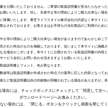
書を公開いたしておりません。ご希望の取扱説明書が見当たらなかった
お願いいたします。但し、生産中止等の理由によりご購入出来ない場合
に帰属いたします。東芝ライフスタイル株式会社の許諾なく本サイトに
禁止されております。お客さまはお手持ちの当社製品のご利用のために
中止等の理由によりご購入出来ない場合がありますのであらかじめご了
売された時点のものを掲載しております。従いまして本サイトに掲載さ
なる場合がございます。本サイトに公開されている取扱説明書の内容と
サービス会社にお問い合わせ頂きますようお願いいたします。
取扱説明書とフォント、色が異なります。
数値等は取扱説明書が作成された時点での基準に応じた内容となってお
表など取扱説明書以外の印刷物が同梱されている場合がありますが、本
る場合には、チェックボックスにチェックして「同意して次へ
更する場合がございますのであらかじめご了承ください。
ダウンロードページへお進みください。
めの資料です。 本サイトに公開されている取扱説明書についてご購入
ない場合には、「閉じる」ボタンをクリックし画面を閉じてく