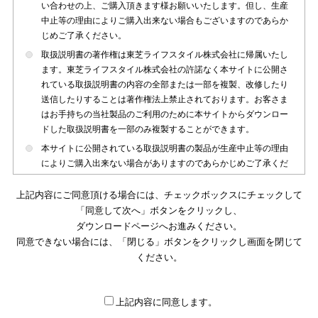
い合わせの上、ご購入頂きます様お願いいたします。但し、生産
中止等の理由によりご購入出来ない場合もございますのであらか
じめご了承ください。
取扱説明書の著作権は東芝ライフスタイル株式会社に帰属いたし
ます。東芝ライフスタイル株式会社の許諾なく本サイトに公開さ
れている取扱説明書の内容の全部または一部を複製、改修したり
送信したりすることは著作権法上禁止されております。お客さま
はお手持ちの当社製品のご利用のために本サイトからダウンロー
ドした取扱説明書を一部のみ複製することができます。
本サイトに公開されている取扱説明書の製品が生産中止等の理由
によりご購入出来ない場合がありますのであらかじめご了承くだ
さい。
上記内容にご同意頂ける場合には、チェックボックスにチェックして
本サイトに公開されている取扱説明書は、製品が発売された時点
「同意して次へ」ボタンをクリックし、
のものを掲載しております。従いまして本サイトに掲載されてい
ダウンロードページへお進みください。
る取扱説明書の記載内容とお客さまがお持ちの製品の仕様がその
同意できない場合には、「閉じる」ボタンをクリックし画面を閉じて
後のマイナーチェンジ等で変更になる場合がございます。本サイ
トに公開されている取扱説明書の内容とお手持ちの製品の仕様に
ください。
違いがある場合は、ご購入店、お近くの当社製品の取扱店、また
は販売会社・サービス会社にお問い合わせ頂きますようお願いい
たします。
上記内容に同意します。