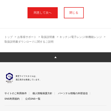
本サイトに公開されている取扱説明書は、印刷物の取扱説明書と
フォント、色が異なります。
閉じる
使用上のご注意や安全上のご注意、また測定基準や数値等は取扱
説明書が作成された時点での基準に応じた内容となっております
のでご了承ください。
製品には、取扱説明書を補足する操作ガイドや正誤表など取扱説
明書以外の印刷物が同梱されている場合がありますが、本サイト
トップ
お客様サポート
取扱説明書
キッチン/電子レンジ/単機能レンジ
ではそれらを全て公開しておりませんのであらかじめご了承くだ
取扱説明書ダウンロードに関するご説明
さい。
本サイトのサービスは予告なく中止または内容を変更する場合が
ございますのであらかじめご了承ください。
取扱説明書は製品をご購入いただいたお客さまのための資料で
す。 本サイトに公開されている取扱説明書についてご購入のお客
さま以外からのお問い合わせにはお答えできない場合があります
東芝ライフスタイルは、
のであらかじめご了承ください。
適正表示を推進しています。
サイトのご利用条件
個人情報保護方針
パーソナル情報の外部送信
SNS利用規約
公式SNS一覧