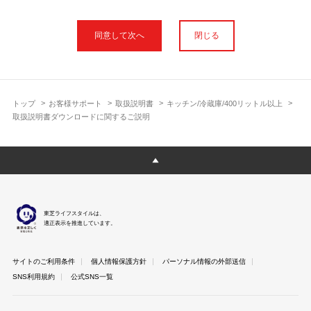
本サイトに公開されている取扱説明書は、印刷物の取扱説明書と
フォント、色が異なります。
閉じる
使用上のご注意や安全上のご注意、また測定基準や数値等は取扱
説明書が作成された時点での基準に応じた内容となっております
のでご了承ください。
製品には、取扱説明書を補足する操作ガイドや正誤表など取扱説
明書以外の印刷物が同梱されている場合がありますが、本サイト
トップ
お客様サポート
取扱説明書
キッチン/冷蔵庫/400リットル以上
ではそれらを全て公開しておりませんのであらかじめご了承くだ
取扱説明書ダウンロードに関するご説明
さい。
本サイトのサービスは予告なく中止または内容を変更する場合が
ございますのであらかじめご了承ください。
取扱説明書は製品をご購入いただいたお客さまのための資料で
す。 本サイトに公開されている取扱説明書についてご購入のお客
さま以外からのお問い合わせにはお答えできない場合があります
東芝ライフスタイルは、
のであらかじめご了承ください。
適正表示を推進しています。
サイトのご利用条件
個人情報保護方針
パーソナル情報の外部送信
SNS利用規約
公式SNS一覧