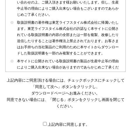
い合わせの上、ご購入頂きます様お願いいたします。但し、生産
中止等の理由によりご購入出来ない場合もございますのであらか
じめご了承ください。
取扱説明書の著作権は東芝ライフスタイル株式会社に帰属いたし
ます。東芝ライフスタイル株式会社の許諾なく本サイトに公開さ
れている取扱説明書の内容の全部または一部を複製、改修したり
送信したりすることは著作権法上禁止されております。お客さま
はお手持ちの当社製品のご利用のために本サイトからダウンロー
ドした取扱説明書を一部のみ複製することができます。
本サイトに公開されている取扱説明書の製品が生産中止等の理由
によりご購入出来ない場合がありますのであらかじめご了承くだ
さい。
上記内容にご同意頂ける場合には、チェックボックスにチェックして
本サイトに公開されている取扱説明書は、製品が発売された時点
「同意して次へ」ボタンをクリックし、
のものを掲載しております。従いまして本サイトに掲載されてい
ダウンロードページへお進みください。
る取扱説明書の記載内容とお客さまがお持ちの製品の仕様がその
同意できない場合には、「閉じる」ボタンをクリックし画面を閉じて
後のマイナーチェンジ等で変更になる場合がございます。本サイ
トに公開されている取扱説明書の内容とお手持ちの製品の仕様に
ください。
違いがある場合は、ご購入店、お近くの当社製品の取扱店、また
は販売会社・サービス会社にお問い合わせ頂きますようお願いい
たします。
上記内容に同意します。