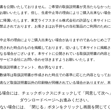
書を公開いたしておりません。ご希望の取扱説明書が見当たらなかった
お願いいたします。但し、生産中止等の理由によりご購入出来ない場合
に帰属いたします。東芝ライフスタイル株式会社の許諾なく本サイトに
禁止されております。お客さまはお手持ちの当社製品のご利用のために
中止等の理由によりご購入出来ない場合がありますのであらかじめご了
売された時点のものを掲載しております。従いまして本サイトに掲載さ
なる場合がございます。本サイトに公開されている取扱説明書の内容と
サービス会社にお問い合わせ頂きますようお願いいたします。
取扱説明書とフォント、色が異なります。
数値等は取扱説明書が作成された時点での基準に応じた内容となってお
表など取扱説明書以外の印刷物が同梱されている場合がありますが、本
る場合には、チェックボックスにチェックして「同意して次へ
更する場合がございますのであらかじめご了承ください。
ダウンロードページへお進みください。
めの資料です。 本サイトに公開されている取扱説明書についてご購入
ない場合には、「閉じる」ボタンをクリックし画面を閉じてく