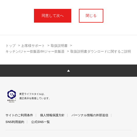
本サイトに公開されている取扱説明書は、印刷物の取扱説明書と
フォント、色が異なります。
閉じる
使用上のご注意や安全上のご注意、また測定基準や数値等は取扱
説明書が作成された時点での基準に応じた内容となっております
のでご了承ください。
製品には、取扱説明書を補足する操作ガイドや正誤表など取扱説
明書以外の印刷物が同梱されている場合がありますが、本サイト
トップ
お客様サポート
取扱説明書
ではそれらを全て公開しておりませんのであらかじめご了承くだ
キッチン/ジャー炊飯器/IHジャー炊飯器
取扱説明書ダウンロードに関するご説明
さい。
本サイトのサービスは予告なく中止または内容を変更する場合が
ございますのであらかじめご了承ください。
取扱説明書は製品をご購入いただいたお客さまのための資料で
す。 本サイトに公開されている取扱説明書についてご購入のお客
さま以外からのお問い合わせにはお答えできない場合があります
東芝ライフスタイルは、
のであらかじめご了承ください。
適正表示を推進しています。
サイトのご利用条件
個人情報保護方針
パーソナル情報の外部送信
SNS利用規約
公式SNS一覧