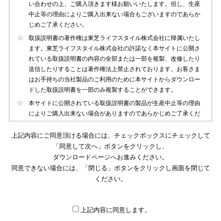
い合わせの上、ご購入頂きます様お願いいたします。但し、生産
中止等の理由によりご購入出来ない場合もございますのであらか
じめご了承ください。
取扱説明書の著作権は東芝ライフスタイル株式会社に帰属いたし
ます。東芝ライフスタイル株式会社の許諾なく本サイトに公開さ
れている取扱説明書の内容の全部または一部を複製、改修したり
送信したりすることは著作権法上禁止されております。お客さま
はお手持ちの当社製品のご利用のために本サイトからダウンロー
ドした取扱説明書を一部のみ複製することができます。
本サイトに公開されている取扱説明書の製品が生産中止等の理由
によりご購入出来ない場合がありますのであらかじめご了承くだ
さい。
上記内容にご同意頂ける場合には、チェックボックスにチェックして
本サイトに公開されている取扱説明書は、製品が発売された時点
「同意して次へ」ボタンをクリックし、
のものを掲載しております。従いまして本サイトに掲載されてい
ダウンロードページへお進みください。
る取扱説明書の記載内容とお客さまがお持ちの製品の仕様がその
同意できない場合には、「閉じる」ボタンをクリックし画面を閉じて
後のマイナーチェンジ等で変更になる場合がございます。本サイ
トに公開されている取扱説明書の内容とお手持ちの製品の仕様に
ください。
違いがある場合は、ご購入店、お近くの当社製品の取扱店、また
は販売会社・サービス会社にお問い合わせ頂きますようお願いい
たします。
上記内容に同意します。