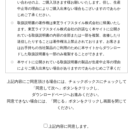
い合わせの上、ご購入頂きます様お願いいたします。但し、生産
中止等の理由によりご購入出来ない場合もございますのであらか
じめご了承ください。
取扱説明書の著作権は東芝ライフスタイル株式会社に帰属いたし
ます。東芝ライフスタイル株式会社の許諾なく本サイトに公開さ
れている取扱説明書の内容の全部または一部を複製、改修したり
送信したりすることは著作権法上禁止されております。お客さま
はお手持ちの当社製品のご利用のために本サイトからダウンロー
ドした取扱説明書を一部のみ複製することができます。
本サイトに公開されている取扱説明書の製品が生産中止等の理由
によりご購入出来ない場合がありますのであらかじめご了承くだ
さい。
上記内容にご同意頂ける場合には、チェックボックスにチェックして
本サイトに公開されている取扱説明書は、製品が発売された時点
「同意して次へ」ボタンをクリックし、
のものを掲載しております。従いまして本サイトに掲載されてい
ダウンロードページへお進みください。
る取扱説明書の記載内容とお客さまがお持ちの製品の仕様がその
同意できない場合には、「閉じる」ボタンをクリックし画面を閉じて
後のマイナーチェンジ等で変更になる場合がございます。本サイ
トに公開されている取扱説明書の内容とお手持ちの製品の仕様に
ください。
違いがある場合は、ご購入店、お近くの当社製品の取扱店、また
は販売会社・サービス会社にお問い合わせ頂きますようお願いい
たします。
上記内容に同意します。