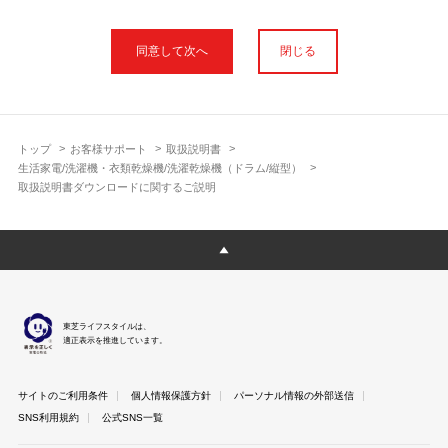
本サイトに公開されている取扱説明書は、印刷物の取扱説明書と
フォント、色が異なります。
閉じる
使用上のご注意や安全上のご注意、また測定基準や数値等は取扱
説明書が作成された時点での基準に応じた内容となっております
のでご了承ください。
製品には、取扱説明書を補足する操作ガイドや正誤表など取扱説
明書以外の印刷物が同梱されている場合がありますが、本サイト
トップ
お客様サポート
取扱説明書
ではそれらを全て公開しておりませんのであらかじめご了承くだ
生活家電/洗濯機・衣類乾燥機/洗濯乾燥機（ドラム/縦型）
さい。
取扱説明書ダウンロードに関するご説明
本サイトのサービスは予告なく中止または内容を変更する場合が
ございますのであらかじめご了承ください。
取扱説明書は製品をご購入いただいたお客さまのための資料で
す。 本サイトに公開されている取扱説明書についてご購入のお客
さま以外からのお問い合わせにはお答えできない場合があります
のであらかじめご了承ください。
東芝ライフスタイルは、
適正表示を推進しています。
サイトのご利用条件
個人情報保護方針
パーソナル情報の外部送信
SNS利用規約
公式SNS一覧