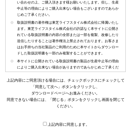
い合わせの上、ご購入頂きます様お願いいたします。但し、生産
中止等の理由によりご購入出来ない場合もございますのであらか
じめご了承ください。
取扱説明書の著作権は東芝ライフスタイル株式会社に帰属いたし
ます。東芝ライフスタイル株式会社の許諾なく本サイトに公開さ
れている取扱説明書の内容の全部または一部を複製、改修したり
送信したりすることは著作権法上禁止されております。お客さま
はお手持ちの当社製品のご利用のために本サイトからダウンロー
ドした取扱説明書を一部のみ複製することができます。
本サイトに公開されている取扱説明書の製品が生産中止等の理由
によりご購入出来ない場合がありますのであらかじめご了承くだ
さい。
上記内容にご同意頂ける場合には、チェックボックスにチェックして
本サイトに公開されている取扱説明書は、製品が発売された時点
「同意して次へ」ボタンをクリックし、
のものを掲載しております。従いまして本サイトに掲載されてい
ダウンロードページへお進みください。
る取扱説明書の記載内容とお客さまがお持ちの製品の仕様がその
同意できない場合には、「閉じる」ボタンをクリックし画面を閉じて
後のマイナーチェンジ等で変更になる場合がございます。本サイ
トに公開されている取扱説明書の内容とお手持ちの製品の仕様に
ください。
違いがある場合は、ご購入店、お近くの当社製品の取扱店、また
は販売会社・サービス会社にお問い合わせ頂きますようお願いい
たします。
上記内容に同意します。