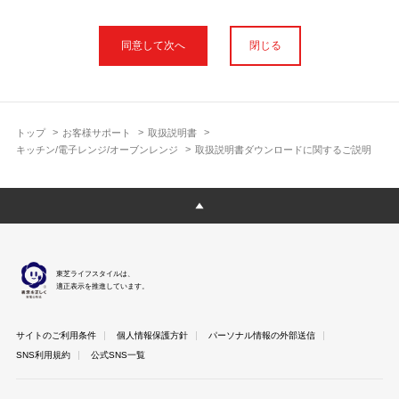
本サイトに公開されている取扱説明書は、印刷物の取扱説明書と
フォント、色が異なります。
閉じる
使用上のご注意や安全上のご注意、また測定基準や数値等は取扱
説明書が作成された時点での基準に応じた内容となっております
のでご了承ください。
製品には、取扱説明書を補足する操作ガイドや正誤表など取扱説
明書以外の印刷物が同梱されている場合がありますが、本サイト
トップ
お客様サポート
取扱説明書
ではそれらを全て公開しておりませんのであらかじめご了承くだ
キッチン/電子レンジ/オーブンレンジ
取扱説明書ダウンロードに関するご説明
さい。
本サイトのサービスは予告なく中止または内容を変更する場合が
ございますのであらかじめご了承ください。
取扱説明書は製品をご購入いただいたお客さまのための資料で
す。 本サイトに公開されている取扱説明書についてご購入のお客
さま以外からのお問い合わせにはお答えできない場合があります
東芝ライフスタイルは、
のであらかじめご了承ください。
適正表示を推進しています。
サイトのご利用条件
個人情報保護方針
パーソナル情報の外部送信
SNS利用規約
公式SNS一覧