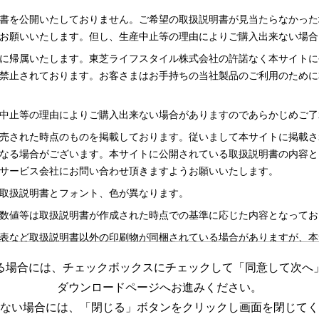
書を公開いたしておりません。ご希望の取扱説明書が見当たらなかった
お願いいたします。但し、生産中止等の理由によりご購入出来ない場合
に帰属いたします。東芝ライフスタイル株式会社の許諾なく本サイトに
禁止されております。お客さまはお手持ちの当社製品のご利用のために
中止等の理由によりご購入出来ない場合がありますのであらかじめご了
売された時点のものを掲載しております。従いまして本サイトに掲載さ
なる場合がございます。本サイトに公開されている取扱説明書の内容と
サービス会社にお問い合わせ頂きますようお願いいたします。
取扱説明書とフォント、色が異なります。
数値等は取扱説明書が作成された時点での基準に応じた内容となってお
表など取扱説明書以外の印刷物が同梱されている場合がありますが、本
る場合には、チェックボックスにチェックして「同意して次へ
更する場合がございますのであらかじめご了承ください。
ダウンロードページへお進みください。
めの資料です。 本サイトに公開されている取扱説明書についてご購入
ない場合には、「閉じる」ボタンをクリックし画面を閉じてく