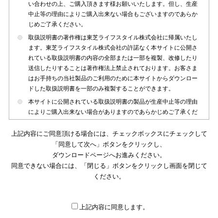
い合わせの上、ご購入頂きます様お願いいたします。但し、生産
中止等の理由によりご購入出来ない場合もございますのであらか
じめご了承ください。
取扱説明書の著作権は東芝ライフスタイル株式会社に帰属いたし
ます。東芝ライフスタイル株式会社の許諾なく本サイトに公開さ
れている取扱説明書の内容の全部または一部を複製、改修したり
送信したりすることは著作権法上禁止されております。お客さま
はお手持ちの当社製品のご利用のために本サイトからダウンロー
ドした取扱説明書を一部のみ複製することができます。
本サイトに公開されている取扱説明書の製品が生産中止等の理由
によりご購入出来ない場合がありますのであらかじめご了承くだ
さい。
上記内容にご同意頂ける場合には、チェックボックスにチェックして
本サイトに公開されている取扱説明書は、製品が発売された時点
「同意して次へ」ボタンをクリックし、
のものを掲載しております。従いまして本サイトに掲載されてい
ダウンロードページへお進みください。
る取扱説明書の記載内容とお客さまがお持ちの製品の仕様がその
同意できない場合には、「閉じる」ボタンをクリックし画面を閉じて
後のマイナーチェンジ等で変更になる場合がございます。本サイ
トに公開されている取扱説明書の内容とお手持ちの製品の仕様に
ください。
違いがある場合は、ご購入店、お近くの当社製品の取扱店、また
は販売会社・サービス会社にお問い合わせ頂きますようお願いい
たします。
上記内容に同意します。