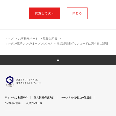
本サイトに公開されている取扱説明書は、印刷物の取扱説明書と
フォント、色が異なります。
閉じる
使用上のご注意や安全上のご注意、また測定基準や数値等は取扱
説明書が作成された時点での基準に応じた内容となっております
のでご了承ください。
製品には、取扱説明書を補足する操作ガイドや正誤表など取扱説
明書以外の印刷物が同梱されている場合がありますが、本サイト
トップ
お客様サポート
取扱説明書
ではそれらを全て公開しておりませんのであらかじめご了承くだ
キッチン/電子レンジ/オーブンレンジ
取扱説明書ダウンロードに関するご説明
さい。
本サイトのサービスは予告なく中止または内容を変更する場合が
ございますのであらかじめご了承ください。
取扱説明書は製品をご購入いただいたお客さまのための資料で
す。 本サイトに公開されている取扱説明書についてご購入のお客
さま以外からのお問い合わせにはお答えできない場合があります
東芝ライフスタイルは、
のであらかじめご了承ください。
適正表示を推進しています。
サイトのご利用条件
個人情報保護方針
パーソナル情報の外部送信
SNS利用規約
公式SNS一覧