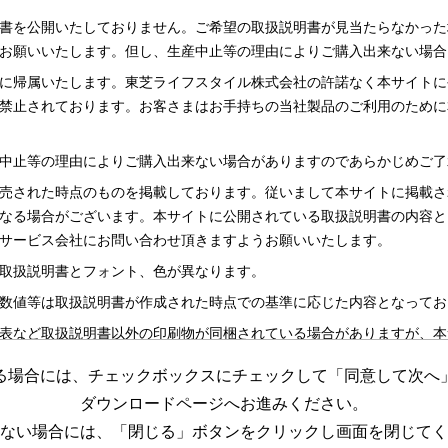
書を公開いたしておりません。ご希望の取扱説明書が見当たらなかった
お願いいたします。但し、生産中止等の理由によりご購入出来ない場合
に帰属いたします。東芝ライフスタイル株式会社の許諾なく本サイトに
禁止されております。お客さまはお手持ちの当社製品のご利用のために
中止等の理由によりご購入出来ない場合がありますのであらかじめご了
売された時点のものを掲載しております。従いまして本サイトに掲載さ
なる場合がございます。本サイトに公開されている取扱説明書の内容と
サービス会社にお問い合わせ頂きますようお願いいたします。
取扱説明書とフォント、色が異なります。
数値等は取扱説明書が作成された時点での基準に応じた内容となってお
表など取扱説明書以外の印刷物が同梱されている場合がありますが、本
る場合には、チェックボックスにチェックして「同意して次へ
更する場合がございますのであらかじめご了承ください。
ダウンロードページへお進みください。
めの資料です。 本サイトに公開されている取扱説明書についてご購入
ない場合には、「閉じる」ボタンをクリックし画面を閉じてく