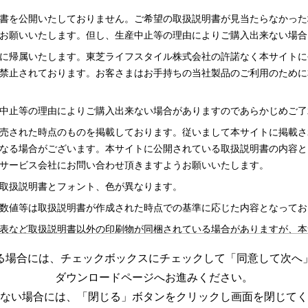
書を公開いたしておりません。ご希望の取扱説明書が見当たらなかった
お願いいたします。但し、生産中止等の理由によりご購入出来ない場合
に帰属いたします。東芝ライフスタイル株式会社の許諾なく本サイトに
禁止されております。お客さまはお手持ちの当社製品のご利用のために
中止等の理由によりご購入出来ない場合がありますのであらかじめご了
売された時点のものを掲載しております。従いまして本サイトに掲載さ
なる場合がございます。本サイトに公開されている取扱説明書の内容と
サービス会社にお問い合わせ頂きますようお願いいたします。
取扱説明書とフォント、色が異なります。
数値等は取扱説明書が作成された時点での基準に応じた内容となってお
表など取扱説明書以外の印刷物が同梱されている場合がありますが、本
る場合には、チェックボックスにチェックして「同意して次へ
更する場合がございますのであらかじめご了承ください。
ダウンロードページへお進みください。
めの資料です。 本サイトに公開されている取扱説明書についてご購入
ない場合には、「閉じる」ボタンをクリックし画面を閉じてく