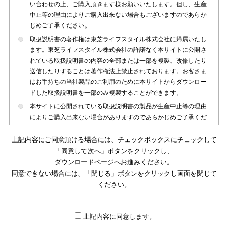
い合わせの上、ご購入頂きます様お願いいたします。但し、生産
中止等の理由によりご購入出来ない場合もございますのであらか
じめご了承ください。
取扱説明書の著作権は東芝ライフスタイル株式会社に帰属いたし
ます。東芝ライフスタイル株式会社の許諾なく本サイトに公開さ
れている取扱説明書の内容の全部または一部を複製、改修したり
送信したりすることは著作権法上禁止されております。お客さま
はお手持ちの当社製品のご利用のために本サイトからダウンロー
ドした取扱説明書を一部のみ複製することができます。
本サイトに公開されている取扱説明書の製品が生産中止等の理由
によりご購入出来ない場合がありますのであらかじめご了承くだ
さい。
上記内容にご同意頂ける場合には、チェックボックスにチェックして
本サイトに公開されている取扱説明書は、製品が発売された時点
「同意して次へ」ボタンをクリックし、
のものを掲載しております。従いまして本サイトに掲載されてい
ダウンロードページへお進みください。
る取扱説明書の記載内容とお客さまがお持ちの製品の仕様がその
同意できない場合には、「閉じる」ボタンをクリックし画面を閉じて
後のマイナーチェンジ等で変更になる場合がございます。本サイ
トに公開されている取扱説明書の内容とお手持ちの製品の仕様に
ください。
違いがある場合は、ご購入店、お近くの当社製品の取扱店、また
は販売会社・サービス会社にお問い合わせ頂きますようお願いい
たします。
上記内容に同意します。