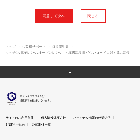
本サイトに公開されている取扱説明書は、印刷物の取扱説明書と
フォント、色が異なります。
閉じる
使用上のご注意や安全上のご注意、また測定基準や数値等は取扱
説明書が作成された時点での基準に応じた内容となっております
のでご了承ください。
製品には、取扱説明書を補足する操作ガイドや正誤表など取扱説
明書以外の印刷物が同梱されている場合がありますが、本サイト
トップ
お客様サポート
取扱説明書
ではそれらを全て公開しておりませんのであらかじめご了承くだ
キッチン/電子レンジ/オーブンレンジ
取扱説明書ダウンロードに関するご説明
さい。
本サイトのサービスは予告なく中止または内容を変更する場合が
ございますのであらかじめご了承ください。
取扱説明書は製品をご購入いただいたお客さまのための資料で
す。 本サイトに公開されている取扱説明書についてご購入のお客
さま以外からのお問い合わせにはお答えできない場合があります
東芝ライフスタイルは、
のであらかじめご了承ください。
適正表示を推進しています。
サイトのご利用条件
個人情報保護方針
パーソナル情報の外部送信
SNS利用規約
公式SNS一覧