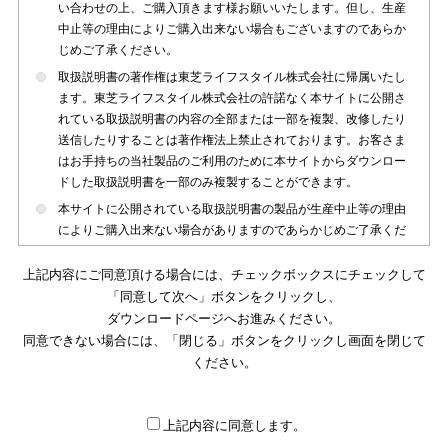
い合わせの上、ご購入頂きます様お願いいたします。但し、生産
中止等の理由によりご購入出来ない場合もございますのであらか
じめご了承ください。
取扱説明書の著作権は東芝ライフスタイル株式会社に帰属いたし
ます。東芝ライフスタイル株式会社の許諾なく本サイトに公開さ
れている取扱説明書の内容の全部または一部を複製、改修したり
送信したりすることは著作権法上禁止されております。お客さま
はお手持ちの当社製品のご利用のために本サイトからダウンロー
ドした取扱説明書を一部のみ複製することができます。
本サイトに公開されている取扱説明書の製品が生産中止等の理由
によりご購入出来ない場合がありますのであらかじめご了承くだ
さい。
上記内容にご同意頂ける場合には、チェックボックスにチェックして
本サイトに公開されている取扱説明書は、製品が発売された時点
「同意して次へ」ボタンをクリックし、
のものを掲載しております。従いまして本サイトに掲載されてい
ダウンロードページへお進みください。
る取扱説明書の記載内容とお客さまがお持ちの製品の仕様がその
同意できない場合には、「閉じる」ボタンをクリックし画面を閉じて
後のマイナーチェンジ等で変更になる場合がございます。本サイ
トに公開されている取扱説明書の内容とお手持ちの製品の仕様に
ください。
違いがある場合は、ご購入店、お近くの当社製品の取扱店、また
は販売会社・サービス会社にお問い合わせ頂きますようお願いい
たします。
上記内容に同意します。