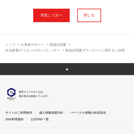
本サイトに公開されている取扱説明書は、印刷物の取扱説明書と
フォント、色が異なります。
閉じる
使用上のご注意や安全上のご注意、また測定基準や数値等は取扱
説明書が作成された時点での基準に応じた内容となっております
のでご了承ください。
製品には、取扱説明書を補足する操作ガイドや正誤表など取扱説
明書以外の印刷物が同梱されている場合がありますが、本サイト
トップ
お客様サポート
取扱説明書
ではそれらを全て公開しておりませんのであらかじめご了承くだ
生活家電/アイロン/ズボンプレッサー
取扱説明書ダウンロードに関するご説明
さい。
本サイトのサービスは予告なく中止または内容を変更する場合が
ございますのであらかじめご了承ください。
取扱説明書は製品をご購入いただいたお客さまのための資料で
す。 本サイトに公開されている取扱説明書についてご購入のお客
さま以外からのお問い合わせにはお答えできない場合があります
東芝ライフスタイルは、
のであらかじめご了承ください。
適正表示を推進しています。
サイトのご利用条件
個人情報保護方針
パーソナル情報の外部送信
SNS利用規約
公式SNS一覧