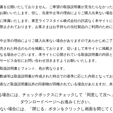
書を公開いたしておりません。ご希望の取扱説明書が見当たらなかった
お願いいたします。但し、生産中止等の理由によりご購入出来ない場合
に帰属いたします。東芝ライフスタイル株式会社の許諾なく本サイトに
禁止されております。お客さまはお手持ちの当社製品のご利用のために
中止等の理由によりご購入出来ない場合がありますのであらかじめご了
売された時点のものを掲載しております。従いまして本サイトに掲載さ
なる場合がございます。本サイトに公開されている取扱説明書の内容と
サービス会社にお問い合わせ頂きますようお願いいたします。
取扱説明書とフォント、色が異なります。
数値等は取扱説明書が作成された時点での基準に応じた内容となってお
表など取扱説明書以外の印刷物が同梱されている場合がありますが、本
る場合には、チェックボックスにチェックして「同意して次へ
更する場合がございますのであらかじめご了承ください。
ダウンロードページへお進みください。
めの資料です。 本サイトに公開されている取扱説明書についてご購入
ない場合には、「閉じる」ボタンをクリックし画面を閉じてく