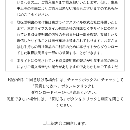
い合わせの上、ご購入頂きます様お願いいたします。但し、生産
中止等の理由によりご購入出来ない場合もございますのであらか
じめご了承ください。
取扱説明書の著作権は東芝ライフスタイル株式会社に帰属いたし
ます。東芝ライフスタイル株式会社の許諾なく本サイトに公開さ
れている取扱説明書の内容の全部または一部を複製、改修したり
送信したりすることは著作権法上禁止されております。お客さま
はお手持ちの当社製品のご利用のために本サイトからダウンロー
ドした取扱説明書を一部のみ複製することができます。
本サイトに公開されている取扱説明書の製品が生産中止等の理由
によりご購入出来ない場合がありますのであらかじめご了承くだ
さい。
上記内容にご同意頂ける場合には、チェックボックスにチェックして
本サイトに公開されている取扱説明書は、製品が発売された時点
「同意して次へ」ボタンをクリックし、
のものを掲載しております。従いまして本サイトに掲載されてい
ダウンロードページへお進みください。
る取扱説明書の記載内容とお客さまがお持ちの製品の仕様がその
同意できない場合には、「閉じる」ボタンをクリックし画面を閉じて
後のマイナーチェンジ等で変更になる場合がございます。本サイ
トに公開されている取扱説明書の内容とお手持ちの製品の仕様に
ください。
違いがある場合は、ご購入店、お近くの当社製品の取扱店、また
は販売会社・サービス会社にお問い合わせ頂きますようお願いい
たします。
上記内容に同意します。