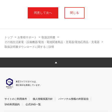
本サイトに公開されている取扱説明書は、印刷物の取扱説明書と
フォント、色が異なります。
閉じる
使用上のご注意や安全上のご注意、また測定基準や数値等は取扱
説明書が作成された時点での基準に応じた内容となっております
のでご了承ください。
製品には、取扱説明書を補足する操作ガイドや正誤表など取扱説
明書以外の印刷物が同梱されている場合がありますが、本サイト
トップ
お客様サポート
取扱説明書
ではそれらを全て公開しておりませんのであらかじめご了承くだ
その他生活家電・設備機器/電池・電池関連商品・充電器/電池応用品・充電器
さい。
取扱説明書ダウンロードに関するご説明
本サイトのサービスは予告なく中止または内容を変更する場合が
ございますのであらかじめご了承ください。
取扱説明書は製品をご購入いただいたお客さまのための資料で
す。 本サイトに公開されている取扱説明書についてご購入のお客
さま以外からのお問い合わせにはお答えできない場合があります
のであらかじめご了承ください。
東芝ライフスタイルは、
適正表示を推進しています。
サイトのご利用条件
個人情報保護方針
パーソナル情報の外部送信
SNS利用規約
公式SNS一覧