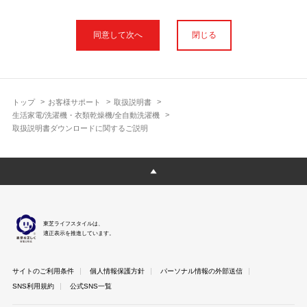
本サイトに公開されている取扱説明書は、印刷物の取扱説明書と
フォント、色が異なります。
閉じる
使用上のご注意や安全上のご注意、また測定基準や数値等は取扱
説明書が作成された時点での基準に応じた内容となっております
のでご了承ください。
製品には、取扱説明書を補足する操作ガイドや正誤表など取扱説
明書以外の印刷物が同梱されている場合がありますが、本サイト
トップ
お客様サポート
取扱説明書
ではそれらを全て公開しておりませんのであらかじめご了承くだ
生活家電/洗濯機・衣類乾燥機/全自動洗濯機
さい。
取扱説明書ダウンロードに関するご説明
本サイトのサービスは予告なく中止または内容を変更する場合が
ございますのであらかじめご了承ください。
取扱説明書は製品をご購入いただいたお客さまのための資料で
す。 本サイトに公開されている取扱説明書についてご購入のお客
さま以外からのお問い合わせにはお答えできない場合があります
のであらかじめご了承ください。
東芝ライフスタイルは、
適正表示を推進しています。
サイトのご利用条件
個人情報保護方針
パーソナル情報の外部送信
SNS利用規約
公式SNS一覧