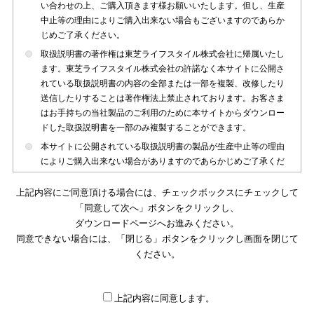
い合わせの上、ご購入頂きます様お願いいたします。但し、生産
中止等の理由によりご購入出来ない場合もございますのであらか
じめご了承ください。
取扱説明書の著作権は東芝ライフスタイル株式会社に帰属いたし
ます。東芝ライフスタイル株式会社の許諾なく本サイトに公開さ
れている取扱説明書の内容の全部または一部を複製、改修したり
送信したりすることは著作権法上禁止されております。お客さま
はお手持ちの当社製品のご利用のために本サイトからダウンロー
ドした取扱説明書を一部のみ複製することができます。
本サイトに公開されている取扱説明書の製品が生産中止等の理由
によりご購入出来ない場合がありますのであらかじめご了承くだ
さい。
上記内容にご同意頂ける場合には、チェックボックスにチェックして
本サイトに公開されている取扱説明書は、製品が発売された時点
「同意して次へ」ボタンをクリックし、
のものを掲載しております。従いまして本サイトに掲載されてい
ダウンロードページへお進みください。
る取扱説明書の記載内容とお客さまがお持ちの製品の仕様がその
同意できない場合には、「閉じる」ボタンをクリックし画面を閉じて
後のマイナーチェンジ等で変更になる場合がございます。本サイ
トに公開されている取扱説明書の内容とお手持ちの製品の仕様に
ください。
違いがある場合は、ご購入店、お近くの当社製品の取扱店、また
は販売会社・サービス会社にお問い合わせ頂きますようお願いい
たします。
上記内容に同意します。