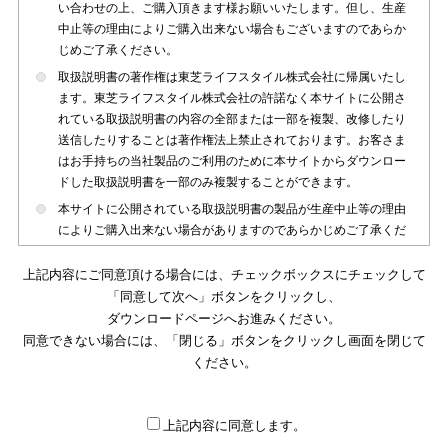
い合わせの上、ご購入頂きます様お願いいたします。但し、生産
中止等の理由によりご購入出来ない場合もございますのであらか
じめご了承ください。
取扱説明書の著作権は東芝ライフスタイル株式会社に帰属いたし
ます。東芝ライフスタイル株式会社の許諾なく本サイトに公開さ
れている取扱説明書の内容の全部または一部を複製、改修したり
送信したりすることは著作権法上禁止されております。お客さま
はお手持ちの当社製品のご利用のために本サイトからダウンロー
ドした取扱説明書を一部のみ複製することができます。
本サイトに公開されている取扱説明書の製品が生産中止等の理由
によりご購入出来ない場合がありますのであらかじめご了承くだ
さい。
上記内容にご同意頂ける場合には、チェックボックスにチェックして
本サイトに公開されている取扱説明書は、製品が発売された時点
「同意して次へ」ボタンをクリックし、
のものを掲載しております。従いまして本サイトに掲載されてい
ダウンロードページへお進みください。
る取扱説明書の記載内容とお客さまがお持ちの製品の仕様がその
同意できない場合には、「閉じる」ボタンをクリックし画面を閉じて
後のマイナーチェンジ等で変更になる場合がございます。本サイ
トに公開されている取扱説明書の内容とお手持ちの製品の仕様に
ください。
違いがある場合は、ご購入店、お近くの当社製品の取扱店、また
は販売会社・サービス会社にお問い合わせ頂きますようお願いい
たします。
上記内容に同意します。