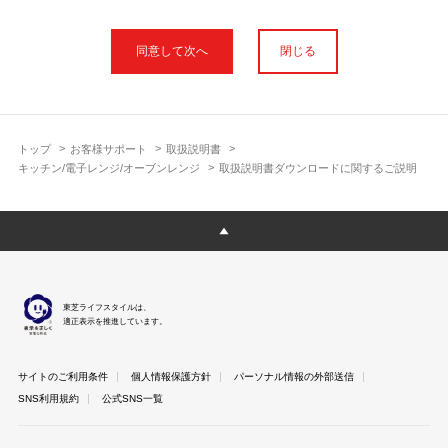
本サイトに公開されている取扱説明書は、印刷物の取扱説明書と
フォント、色が異なります。
閉じる
使用上のご注意や安全上のご注意、また測定基準や数値等は取扱
説明書が作成された時点での基準に応じた内容となっております
のでご了承ください。
製品には、取扱説明書を補足する操作ガイドや正誤表など取扱説
明書以外の印刷物が同梱されている場合がありますが、本サイト
トップ
お客様サポート
取扱説明書
ではそれらを全て公開しておりませんのであらかじめご了承くだ
キッチン/電子レンジ/オーブンレンジ
取扱説明書ダウンロードに関するご説明
さい。
本サイトのサービスは予告なく中止または内容を変更する場合が
ございますのであらかじめご了承ください。
取扱説明書は製品をご購入いただいたお客さまのための資料で
す。 本サイトに公開されている取扱説明書についてご購入のお客
さま以外からのお問い合わせにはお答えできない場合があります
東芝ライフスタイルは、
のであらかじめご了承ください。
適正表示を推進しています。
サイトのご利用条件
個人情報保護方針
パーソナル情報の外部送信
SNS利用規約
公式SNS一覧