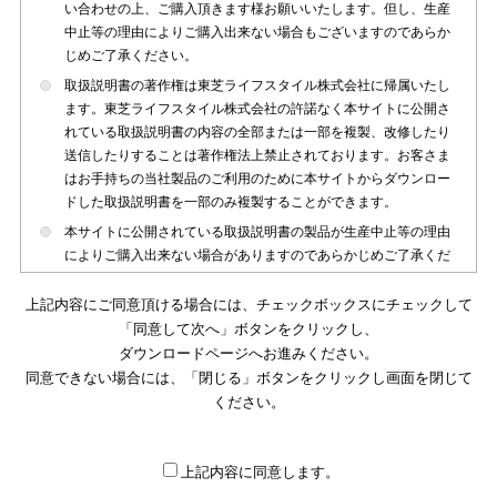
い合わせの上、ご購入頂きます様お願いいたします。但し、生産
中止等の理由によりご購入出来ない場合もございますのであらか
じめご了承ください。
取扱説明書の著作権は東芝ライフスタイル株式会社に帰属いたし
ます。東芝ライフスタイル株式会社の許諾なく本サイトに公開さ
れている取扱説明書の内容の全部または一部を複製、改修したり
送信したりすることは著作権法上禁止されております。お客さま
はお手持ちの当社製品のご利用のために本サイトからダウンロー
ドした取扱説明書を一部のみ複製することができます。
本サイトに公開されている取扱説明書の製品が生産中止等の理由
によりご購入出来ない場合がありますのであらかじめご了承くだ
さい。
上記内容にご同意頂ける場合には、チェックボックスにチェックして
本サイトに公開されている取扱説明書は、製品が発売された時点
「同意して次へ」ボタンをクリックし、
のものを掲載しております。従いまして本サイトに掲載されてい
ダウンロードページへお進みください。
る取扱説明書の記載内容とお客さまがお持ちの製品の仕様がその
同意できない場合には、「閉じる」ボタンをクリックし画面を閉じて
後のマイナーチェンジ等で変更になる場合がございます。本サイ
トに公開されている取扱説明書の内容とお手持ちの製品の仕様に
ください。
違いがある場合は、ご購入店、お近くの当社製品の取扱店、また
は販売会社・サービス会社にお問い合わせ頂きますようお願いい
たします。
上記内容に同意します。