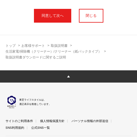
本サイトに公開されている取扱説明書は、印刷物の取扱説明書と
フォント、色が異なります。
閉じる
使用上のご注意や安全上のご注意、また測定基準や数値等は取扱
説明書が作成された時点での基準に応じた内容となっております
のでご了承ください。
製品には、取扱説明書を補足する操作ガイドや正誤表など取扱説
明書以外の印刷物が同梱されている場合がありますが、本サイト
トップ
お客様サポート
取扱説明書
ではそれらを全て公開しておりませんのであらかじめご了承くだ
生活家電/掃除機（クリーナー）/クリーナー（紙パックタイプ）
さい。
取扱説明書ダウンロードに関するご説明
本サイトのサービスは予告なく中止または内容を変更する場合が
ございますのであらかじめご了承ください。
取扱説明書は製品をご購入いただいたお客さまのための資料で
す。 本サイトに公開されている取扱説明書についてご購入のお客
さま以外からのお問い合わせにはお答えできない場合があります
のであらかじめご了承ください。
東芝ライフスタイルは、
適正表示を推進しています。
サイトのご利用条件
個人情報保護方針
パーソナル情報の外部送信
SNS利用規約
公式SNS一覧