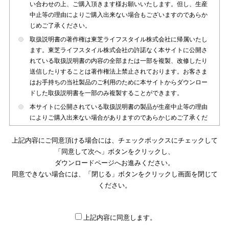
い合わせの上、ご購入頂きます様お願いいたします。但し、生産
中止等の理由によりご購入出来ない場合もございますのであらか
じめご了承ください。
取扱説明書の著作権は東芝ライフスタイル株式会社に帰属いたし
ます。東芝ライフスタイル株式会社の許諾なく本サイトに公開さ
れている取扱説明書の内容の全部または一部を複製、改修したり
送信したりすることは著作権法上禁止されております。お客さま
はお手持ちの当社製品のご利用のために本サイトからダウンロー
ドした取扱説明書を一部のみ複製することができます。
本サイトに公開されている取扱説明書の製品が生産中止等の理由
によりご購入出来ない場合がありますのであらかじめご了承くだ
さい。
上記内容にご同意頂ける場合には、チェックボックスにチェックして
本サイトに公開されている取扱説明書は、製品が発売された時点
「同意して次へ」ボタンをクリックし、
のものを掲載しております。従いまして本サイトに掲載されてい
ダウンロードページへお進みください。
る取扱説明書の記載内容とお客さまがお持ちの製品の仕様がその
同意できない場合には、「閉じる」ボタンをクリックし画面を閉じて
後のマイナーチェンジ等で変更になる場合がございます。本サイ
トに公開されている取扱説明書の内容とお手持ちの製品の仕様に
ください。
違いがある場合は、ご購入店、お近くの当社製品の取扱店、また
は販売会社・サービス会社にお問い合わせ頂きますようお願いい
たします。
上記内容に同意します。