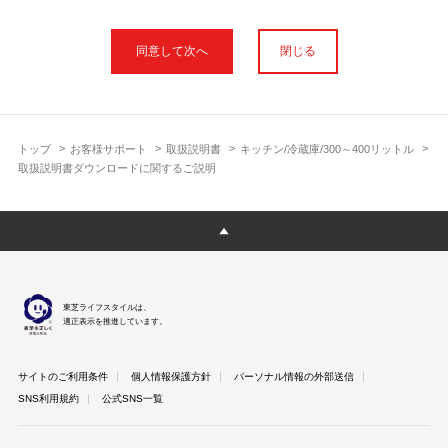
本サイトに公開されている取扱説明書は、印刷物の取扱説明書と
フォント、色が異なります。
閉じる
使用上のご注意や安全上のご注意、また測定基準や数値等は取扱
説明書が作成された時点での基準に応じた内容となっております
のでご了承ください。
製品には、取扱説明書を補足する操作ガイドや正誤表など取扱説
明書以外の印刷物が同梱されている場合がありますが、本サイト
トップ
お客様サポート
取扱説明書
キッチン/冷蔵庫/300～400リットル
ではそれらを全て公開しておりませんのであらかじめご了承くだ
取扱説明書ダウンロードに関するご説明
さい。
本サイトのサービスは予告なく中止または内容を変更する場合が
ございますのであらかじめご了承ください。
取扱説明書は製品をご購入いただいたお客さまのための資料で
す。 本サイトに公開されている取扱説明書についてご購入のお客
さま以外からのお問い合わせにはお答えできない場合があります
東芝ライフスタイルは、
のであらかじめご了承ください。
適正表示を推進しています。
サイトのご利用条件
個人情報保護方針
パーソナル情報の外部送信
SNS利用規約
公式SNS一覧