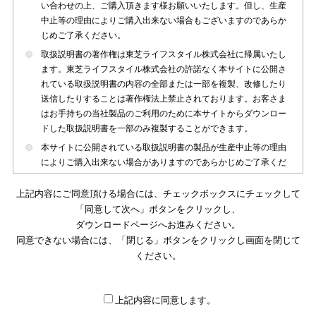
い合わせの上、ご購入頂きます様お願いいたします。但し、生産
中止等の理由によりご購入出来ない場合もございますのであらか
じめご了承ください。
取扱説明書の著作権は東芝ライフスタイル株式会社に帰属いたし
ます。東芝ライフスタイル株式会社の許諾なく本サイトに公開さ
れている取扱説明書の内容の全部または一部を複製、改修したり
送信したりすることは著作権法上禁止されております。お客さま
はお手持ちの当社製品のご利用のために本サイトからダウンロー
ドした取扱説明書を一部のみ複製することができます。
本サイトに公開されている取扱説明書の製品が生産中止等の理由
によりご購入出来ない場合がありますのであらかじめご了承くだ
さい。
上記内容にご同意頂ける場合には、チェックボックスにチェックして
本サイトに公開されている取扱説明書は、製品が発売された時点
「同意して次へ」ボタンをクリックし、
のものを掲載しております。従いまして本サイトに掲載されてい
ダウンロードページへお進みください。
る取扱説明書の記載内容とお客さまがお持ちの製品の仕様がその
同意できない場合には、「閉じる」ボタンをクリックし画面を閉じて
後のマイナーチェンジ等で変更になる場合がございます。本サイ
トに公開されている取扱説明書の内容とお手持ちの製品の仕様に
ください。
違いがある場合は、ご購入店、お近くの当社製品の取扱店、また
は販売会社・サービス会社にお問い合わせ頂きますようお願いい
たします。
上記内容に同意します。