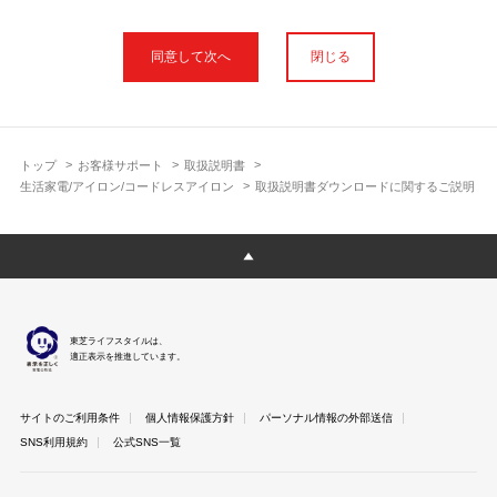
本サイトに公開されている取扱説明書は、印刷物の取扱説明書と
フォント、色が異なります。
閉じる
使用上のご注意や安全上のご注意、また測定基準や数値等は取扱
説明書が作成された時点での基準に応じた内容となっております
のでご了承ください。
製品には、取扱説明書を補足する操作ガイドや正誤表など取扱説
明書以外の印刷物が同梱されている場合がありますが、本サイト
トップ
お客様サポート
取扱説明書
ではそれらを全て公開しておりませんのであらかじめご了承くだ
生活家電/アイロン/コードレスアイロン
取扱説明書ダウンロードに関するご説明
さい。
本サイトのサービスは予告なく中止または内容を変更する場合が
ございますのであらかじめご了承ください。
取扱説明書は製品をご購入いただいたお客さまのための資料で
す。 本サイトに公開されている取扱説明書についてご購入のお客
さま以外からのお問い合わせにはお答えできない場合があります
東芝ライフスタイルは、
のであらかじめご了承ください。
適正表示を推進しています。
サイトのご利用条件
個人情報保護方針
パーソナル情報の外部送信
SNS利用規約
公式SNS一覧