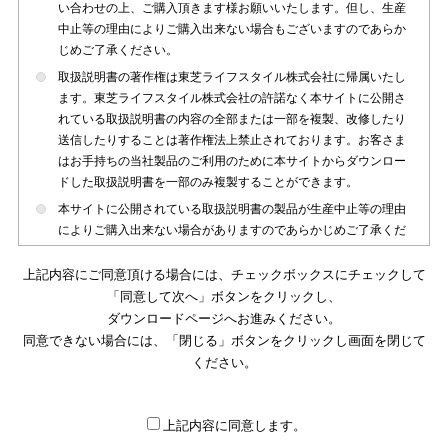
い合わせの上、ご購入頂きます様お願いいたします。但し、生産
中止等の理由によりご購入出来ない場合もございますのであらか
じめご了承ください。
取扱説明書の著作権は東芝ライフスタイル株式会社に帰属いたし
ます。東芝ライフスタイル株式会社の許諾なく本サイトに公開さ
れている取扱説明書の内容の全部または一部を複製、改修したり
送信したりすることは著作権法上禁止されております。お客さま
はお手持ちの当社製品のご利用のために本サイトからダウンロー
ドした取扱説明書を一部のみ複製することができます。
本サイトに公開されている取扱説明書の製品が生産中止等の理由
によりご購入出来ない場合がありますのであらかじめご了承くだ
さい。
上記内容にご同意頂ける場合には、チェックボックスにチェックして
本サイトに公開されている取扱説明書は、製品が発売された時点
「同意して次へ」ボタンをクリックし、
のものを掲載しております。従いまして本サイトに掲載されてい
ダウンロードページへお進みください。
る取扱説明書の記載内容とお客さまがお持ちの製品の仕様がその
同意できない場合には、「閉じる」ボタンをクリックし画面を閉じて
後のマイナーチェンジ等で変更になる場合がございます。本サイ
トに公開されている取扱説明書の内容とお手持ちの製品の仕様に
ください。
違いがある場合は、ご購入店、お近くの当社製品の取扱店、また
は販売会社・サービス会社にお問い合わせ頂きますようお願いい
たします。
上記内容に同意します。