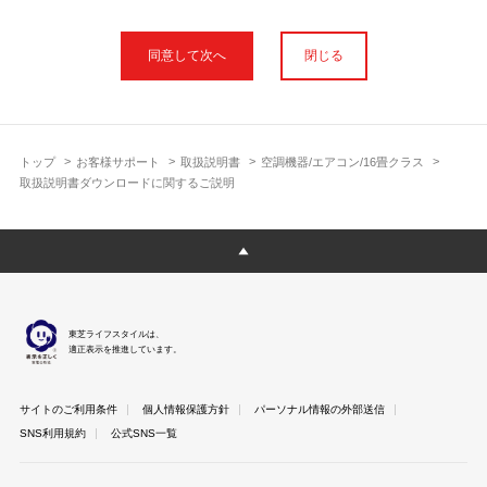
本サイトに公開されている取扱説明書は、印刷物の取扱説明書と
フォント、色が異なります。
閉じる
使用上のご注意や安全上のご注意、また測定基準や数値等は取扱
説明書が作成された時点での基準に応じた内容となっております
のでご了承ください。
製品には、取扱説明書を補足する操作ガイドや正誤表など取扱説
明書以外の印刷物が同梱されている場合がありますが、本サイト
トップ
お客様サポート
取扱説明書
空調機器/エアコン/16畳クラス
ではそれらを全て公開しておりませんのであらかじめご了承くだ
取扱説明書ダウンロードに関するご説明
さい。
本サイトのサービスは予告なく中止または内容を変更する場合が
ございますのであらかじめご了承ください。
取扱説明書は製品をご購入いただいたお客さまのための資料で
す。 本サイトに公開されている取扱説明書についてご購入のお客
さま以外からのお問い合わせにはお答えできない場合があります
東芝ライフスタイルは、
のであらかじめご了承ください。
適正表示を推進しています。
サイトのご利用条件
個人情報保護方針
パーソナル情報の外部送信
SNS利用規約
公式SNS一覧