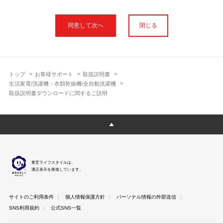
本サイトに公開されている取扱説明書は、印刷物の取扱説明書と
フォント、色が異なります。
閉じる
使用上のご注意や安全上のご注意、また測定基準や数値等は取扱
説明書が作成された時点での基準に応じた内容となっております
のでご了承ください。
製品には、取扱説明書を補足する操作ガイドや正誤表など取扱説
明書以外の印刷物が同梱されている場合がありますが、本サイト
トップ
お客様サポート
取扱説明書
ではそれらを全て公開しておりませんのであらかじめご了承くだ
生活家電/洗濯機・衣類乾燥機/全自動洗濯機
さい。
取扱説明書ダウンロードに関するご説明
本サイトのサービスは予告なく中止または内容を変更する場合が
ございますのであらかじめご了承ください。
取扱説明書は製品をご購入いただいたお客さまのための資料で
す。 本サイトに公開されている取扱説明書についてご購入のお客
さま以外からのお問い合わせにはお答えできない場合があります
のであらかじめご了承ください。
東芝ライフスタイルは、
適正表示を推進しています。
サイトのご利用条件
個人情報保護方針
パーソナル情報の外部送信
SNS利用規約
公式SNS一覧