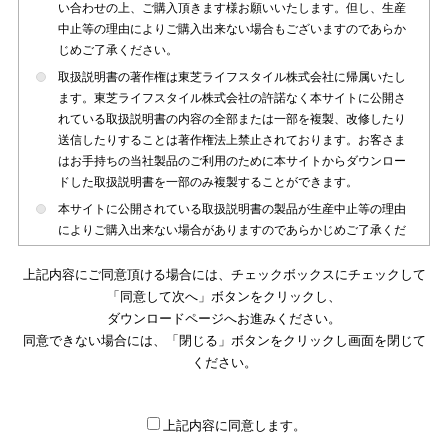
い合わせの上、ご購入頂きます様お願いいたします。但し、生産
中止等の理由によりご購入出来ない場合もございますのであらか
じめご了承ください。
取扱説明書の著作権は東芝ライフスタイル株式会社に帰属いたし
ます。東芝ライフスタイル株式会社の許諾なく本サイトに公開さ
れている取扱説明書の内容の全部または一部を複製、改修したり
送信したりすることは著作権法上禁止されております。お客さま
はお手持ちの当社製品のご利用のために本サイトからダウンロー
ドした取扱説明書を一部のみ複製することができます。
本サイトに公開されている取扱説明書の製品が生産中止等の理由
によりご購入出来ない場合がありますのであらかじめご了承くだ
さい。
上記内容にご同意頂ける場合には、チェックボックスにチェックして
本サイトに公開されている取扱説明書は、製品が発売された時点
「同意して次へ」ボタンをクリックし、
のものを掲載しております。従いまして本サイトに掲載されてい
ダウンロードページへお進みください。
る取扱説明書の記載内容とお客さまがお持ちの製品の仕様がその
同意できない場合には、「閉じる」ボタンをクリックし画面を閉じて
後のマイナーチェンジ等で変更になる場合がございます。本サイ
トに公開されている取扱説明書の内容とお手持ちの製品の仕様に
ください。
違いがある場合は、ご購入店、お近くの当社製品の取扱店、また
は販売会社・サービス会社にお問い合わせ頂きますようお願いい
たします。
上記内容に同意します。