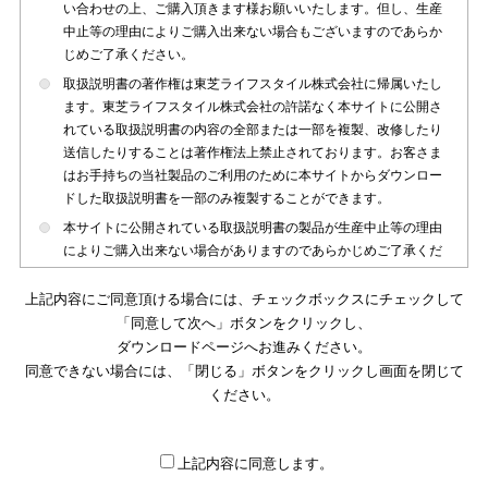
い合わせの上、ご購入頂きます様お願いいたします。但し、生産
中止等の理由によりご購入出来ない場合もございますのであらか
じめご了承ください。
取扱説明書の著作権は東芝ライフスタイル株式会社に帰属いたし
ます。東芝ライフスタイル株式会社の許諾なく本サイトに公開さ
れている取扱説明書の内容の全部または一部を複製、改修したり
送信したりすることは著作権法上禁止されております。お客さま
はお手持ちの当社製品のご利用のために本サイトからダウンロー
ドした取扱説明書を一部のみ複製することができます。
本サイトに公開されている取扱説明書の製品が生産中止等の理由
によりご購入出来ない場合がありますのであらかじめご了承くだ
さい。
上記内容にご同意頂ける場合には、チェックボックスにチェックして
本サイトに公開されている取扱説明書は、製品が発売された時点
「同意して次へ」ボタンをクリックし、
のものを掲載しております。従いまして本サイトに掲載されてい
ダウンロードページへお進みください。
る取扱説明書の記載内容とお客さまがお持ちの製品の仕様がその
同意できない場合には、「閉じる」ボタンをクリックし画面を閉じて
後のマイナーチェンジ等で変更になる場合がございます。本サイ
トに公開されている取扱説明書の内容とお手持ちの製品の仕様に
ください。
違いがある場合は、ご購入店、お近くの当社製品の取扱店、また
は販売会社・サービス会社にお問い合わせ頂きますようお願いい
たします。
上記内容に同意します。