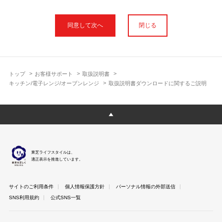
本サイトに公開されている取扱説明書は、印刷物の取扱説明書と
フォント、色が異なります。
閉じる
使用上のご注意や安全上のご注意、また測定基準や数値等は取扱
説明書が作成された時点での基準に応じた内容となっております
のでご了承ください。
製品には、取扱説明書を補足する操作ガイドや正誤表など取扱説
明書以外の印刷物が同梱されている場合がありますが、本サイト
トップ
お客様サポート
取扱説明書
ではそれらを全て公開しておりませんのであらかじめご了承くだ
キッチン/電子レンジ/オーブンレンジ
取扱説明書ダウンロードに関するご説明
さい。
本サイトのサービスは予告なく中止または内容を変更する場合が
ございますのであらかじめご了承ください。
取扱説明書は製品をご購入いただいたお客さまのための資料で
す。 本サイトに公開されている取扱説明書についてご購入のお客
さま以外からのお問い合わせにはお答えできない場合があります
東芝ライフスタイルは、
のであらかじめご了承ください。
適正表示を推進しています。
サイトのご利用条件
個人情報保護方針
パーソナル情報の外部送信
SNS利用規約
公式SNS一覧