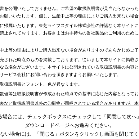
書を公開いたしておりません。ご希望の取扱説明書が見当たらなかった
お願いいたします。但し、生産中止等の理由によりご購入出来ない場合
に帰属いたします。東芝ライフスタイル株式会社の許諾なく本サイトに
禁止されております。お客さまはお手持ちの当社製品のご利用のために
中止等の理由によりご購入出来ない場合がありますのであらかじめご了
売された時点のものを掲載しております。従いまして本サイトに掲載さ
なる場合がございます。本サイトに公開されている取扱説明書の内容と
サービス会社にお問い合わせ頂きますようお願いいたします。
取扱説明書とフォント、色が異なります。
数値等は取扱説明書が作成された時点での基準に応じた内容となってお
表など取扱説明書以外の印刷物が同梱されている場合がありますが、本
る場合には、チェックボックスにチェックして「同意して次へ
更する場合がございますのであらかじめご了承ください。
ダウンロードページへお進みください。
めの資料です。 本サイトに公開されている取扱説明書についてご購入
ない場合には、「閉じる」ボタンをクリックし画面を閉じてく