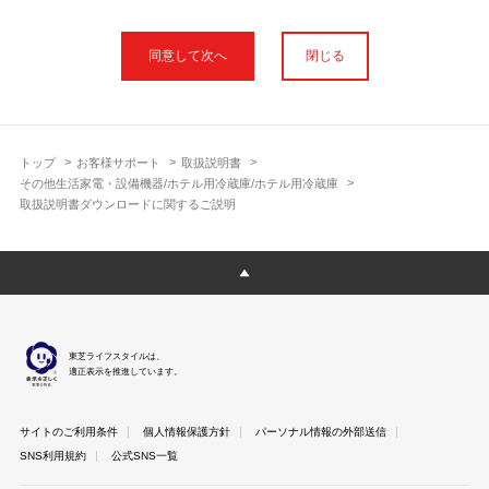
本サイトに公開されている取扱説明書は、印刷物の取扱説明書と
フォント、色が異なります。
閉じる
使用上のご注意や安全上のご注意、また測定基準や数値等は取扱
説明書が作成された時点での基準に応じた内容となっております
のでご了承ください。
製品には、取扱説明書を補足する操作ガイドや正誤表など取扱説
明書以外の印刷物が同梱されている場合がありますが、本サイト
トップ
お客様サポート
取扱説明書
ではそれらを全て公開しておりませんのであらかじめご了承くだ
その他生活家電・設備機器/ホテル用冷蔵庫/ホテル用冷蔵庫
さい。
取扱説明書ダウンロードに関するご説明
本サイトのサービスは予告なく中止または内容を変更する場合が
ございますのであらかじめご了承ください。
取扱説明書は製品をご購入いただいたお客さまのための資料で
す。 本サイトに公開されている取扱説明書についてご購入のお客
さま以外からのお問い合わせにはお答えできない場合があります
のであらかじめご了承ください。
東芝ライフスタイルは、
適正表示を推進しています。
サイトのご利用条件
個人情報保護方針
パーソナル情報の外部送信
SNS利用規約
公式SNS一覧