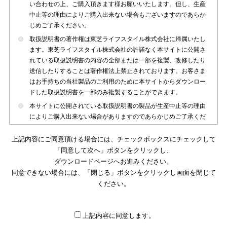
い合わせの上、ご購入頂きます様お願いいたします。但し、生産
中止等の理由によりご購入出来ない場合もございますのであらか
じめご了承ください。
取扱説明書の著作権は東芝ライフスタイル株式会社に帰属いたし
ます。東芝ライフスタイル株式会社の許諾なく本サイトに公開さ
れている取扱説明書の内容の全部または一部を複製、改修したり
送信したりすることは著作権法上禁止されております。お客さま
はお手持ちの当社製品のご利用のために本サイトからダウンロー
ドした取扱説明書を一部のみ複製することができます。
本サイトに公開されている取扱説明書の製品が生産中止等の理由
によりご購入出来ない場合がありますのであらかじめご了承くだ
さい。
上記内容にご同意頂ける場合には、チェックボックスにチェックして
本サイトに公開されている取扱説明書は、製品が発売された時点
「同意して次へ」ボタンをクリックし、
のものを掲載しております。従いまして本サイトに掲載されてい
ダウンロードページへお進みください。
る取扱説明書の記載内容とお客さまがお持ちの製品の仕様がその
同意できない場合には、「閉じる」ボタンをクリックし画面を閉じて
後のマイナーチェンジ等で変更になる場合がございます。本サイ
トに公開されている取扱説明書の内容とお手持ちの製品の仕様に
ください。
違いがある場合は、ご購入店、お近くの当社製品の取扱店、また
は販売会社・サービス会社にお問い合わせ頂きますようお願いい
たします。
上記内容に同意します。