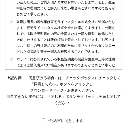
い合わせの上、ご購入頂きます様お願いいたします。但し、生産
中止等の理由によりご購入出来ない場合もございますのであらか
じめご了承ください。
取扱説明書の著作権は東芝ライフスタイル株式会社に帰属いたし
ます。東芝ライフスタイル株式会社の許諾なく本サイトに公開さ
れている取扱説明書の内容の全部または一部を複製、改修したり
送信したりすることは著作権法上禁止されております。お客さま
はお手持ちの当社製品のご利用のために本サイトからダウンロー
ドした取扱説明書を一部のみ複製することができます。
本サイトに公開されている取扱説明書の製品が生産中止等の理由
によりご購入出来ない場合がありますのであらかじめご了承くだ
さい。
上記内容にご同意頂ける場合には、チェックボックスにチェックして
本サイトに公開されている取扱説明書は、製品が発売された時点
「同意して次へ」ボタンをクリックし、
のものを掲載しております。従いまして本サイトに掲載されてい
ダウンロードページへお進みください。
る取扱説明書の記載内容とお客さまがお持ちの製品の仕様がその
同意できない場合には、「閉じる」ボタンをクリックし画面を閉じて
後のマイナーチェンジ等で変更になる場合がございます。本サイ
トに公開されている取扱説明書の内容とお手持ちの製品の仕様に
ください。
違いがある場合は、ご購入店、お近くの当社製品の取扱店、また
は販売会社・サービス会社にお問い合わせ頂きますようお願いい
たします。
上記内容に同意します。