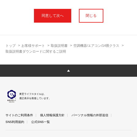
本サイトに公開されている取扱説明書は、印刷物の取扱説明書と
フォント、色が異なります。
閉じる
使用上のご注意や安全上のご注意、また測定基準や数値等は取扱
説明書が作成された時点での基準に応じた内容となっております
のでご了承ください。
製品には、取扱説明書を補足する操作ガイドや正誤表など取扱説
明書以外の印刷物が同梱されている場合がありますが、本サイト
トップ
お客様サポート
取扱説明書
空調機器/エアコン/14畳クラス
ではそれらを全て公開しておりませんのであらかじめご了承くだ
取扱説明書ダウンロードに関するご説明
さい。
本サイトのサービスは予告なく中止または内容を変更する場合が
ございますのであらかじめご了承ください。
取扱説明書は製品をご購入いただいたお客さまのための資料で
す。 本サイトに公開されている取扱説明書についてご購入のお客
さま以外からのお問い合わせにはお答えできない場合があります
東芝ライフスタイルは、
のであらかじめご了承ください。
適正表示を推進しています。
サイトのご利用条件
個人情報保護方針
パーソナル情報の外部送信
SNS利用規約
公式SNS一覧