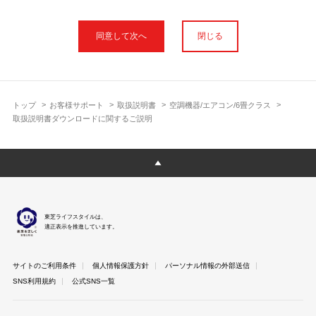
本サイトに公開されている取扱説明書は、印刷物の取扱説明書と
フォント、色が異なります。
閉じる
使用上のご注意や安全上のご注意、また測定基準や数値等は取扱
説明書が作成された時点での基準に応じた内容となっております
のでご了承ください。
製品には、取扱説明書を補足する操作ガイドや正誤表など取扱説
明書以外の印刷物が同梱されている場合がありますが、本サイト
トップ
お客様サポート
取扱説明書
空調機器/エアコン/6畳クラス
ではそれらを全て公開しておりませんのであらかじめご了承くだ
取扱説明書ダウンロードに関するご説明
さい。
本サイトのサービスは予告なく中止または内容を変更する場合が
ございますのであらかじめご了承ください。
取扱説明書は製品をご購入いただいたお客さまのための資料で
す。 本サイトに公開されている取扱説明書についてご購入のお客
さま以外からのお問い合わせにはお答えできない場合があります
東芝ライフスタイルは、
のであらかじめご了承ください。
適正表示を推進しています。
サイトのご利用条件
個人情報保護方針
パーソナル情報の外部送信
SNS利用規約
公式SNS一覧