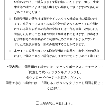
い合わせの上、ご購入頂きます様お願いいたします。但し、生産
中止等の理由によりご購入出来ない場合もございますのであらか
じめご了承ください。
取扱説明書の著作権は東芝ライフスタイル株式会社に帰属いたし
ます。東芝ライフスタイル株式会社の許諾なく本サイトに公開さ
れている取扱説明書の内容の全部または一部を複製、改修したり
送信したりすることは著作権法上禁止されております。お客さま
はお手持ちの当社製品のご利用のために本サイトからダウンロー
ドした取扱説明書を一部のみ複製することができます。
本サイトに公開されている取扱説明書の製品が生産中止等の理由
によりご購入出来ない場合がありますのであらかじめご了承くだ
さい。
上記内容にご同意頂ける場合には、チェックボックスにチェックして
本サイトに公開されている取扱説明書は、製品が発売された時点
「同意して次へ」ボタンをクリックし、
のものを掲載しております。従いまして本サイトに掲載されてい
ダウンロードページへお進みください。
る取扱説明書の記載内容とお客さまがお持ちの製品の仕様がその
同意できない場合には、「閉じる」ボタンをクリックし画面を閉じて
後のマイナーチェンジ等で変更になる場合がございます。本サイ
トに公開されている取扱説明書の内容とお手持ちの製品の仕様に
ください。
違いがある場合は、ご購入店、お近くの当社製品の取扱店、また
は販売会社・サービス会社にお問い合わせ頂きますようお願いい
たします。
上記内容に同意します。