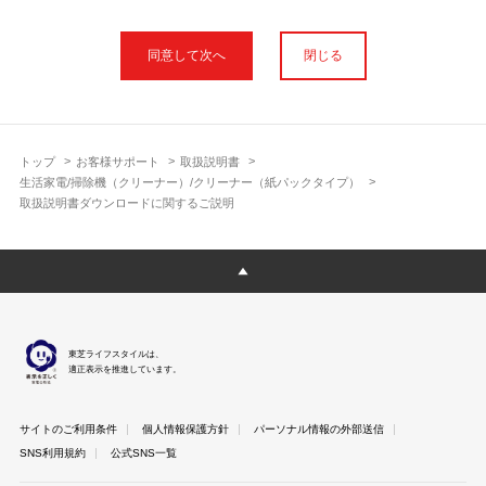
本サイトに公開されている取扱説明書は、印刷物の取扱説明書と
フォント、色が異なります。
閉じる
使用上のご注意や安全上のご注意、また測定基準や数値等は取扱
説明書が作成された時点での基準に応じた内容となっております
のでご了承ください。
製品には、取扱説明書を補足する操作ガイドや正誤表など取扱説
明書以外の印刷物が同梱されている場合がありますが、本サイト
トップ
お客様サポート
取扱説明書
ではそれらを全て公開しておりませんのであらかじめご了承くだ
生活家電/掃除機（クリーナー）/クリーナー（紙パックタイプ）
さい。
取扱説明書ダウンロードに関するご説明
本サイトのサービスは予告なく中止または内容を変更する場合が
ございますのであらかじめご了承ください。
取扱説明書は製品をご購入いただいたお客さまのための資料で
す。 本サイトに公開されている取扱説明書についてご購入のお客
さま以外からのお問い合わせにはお答えできない場合があります
のであらかじめご了承ください。
東芝ライフスタイルは、
適正表示を推進しています。
サイトのご利用条件
個人情報保護方針
パーソナル情報の外部送信
SNS利用規約
公式SNS一覧