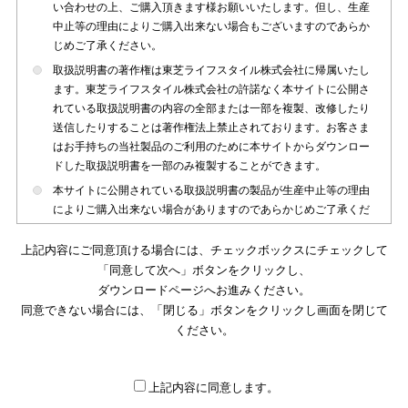
い合わせの上、ご購入頂きます様お願いいたします。但し、生産
中止等の理由によりご購入出来ない場合もございますのであらか
じめご了承ください。
取扱説明書の著作権は東芝ライフスタイル株式会社に帰属いたし
ます。東芝ライフスタイル株式会社の許諾なく本サイトに公開さ
れている取扱説明書の内容の全部または一部を複製、改修したり
送信したりすることは著作権法上禁止されております。お客さま
はお手持ちの当社製品のご利用のために本サイトからダウンロー
ドした取扱説明書を一部のみ複製することができます。
本サイトに公開されている取扱説明書の製品が生産中止等の理由
によりご購入出来ない場合がありますのであらかじめご了承くだ
さい。
上記内容にご同意頂ける場合には、チェックボックスにチェックして
本サイトに公開されている取扱説明書は、製品が発売された時点
「同意して次へ」ボタンをクリックし、
のものを掲載しております。従いまして本サイトに掲載されてい
ダウンロードページへお進みください。
る取扱説明書の記載内容とお客さまがお持ちの製品の仕様がその
同意できない場合には、「閉じる」ボタンをクリックし画面を閉じて
後のマイナーチェンジ等で変更になる場合がございます。本サイ
トに公開されている取扱説明書の内容とお手持ちの製品の仕様に
ください。
違いがある場合は、ご購入店、お近くの当社製品の取扱店、また
は販売会社・サービス会社にお問い合わせ頂きますようお願いい
たします。
上記内容に同意します。