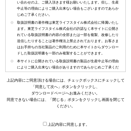
い合わせの上、ご購入頂きます様お願いいたします。但し、生産
中止等の理由によりご購入出来ない場合もございますのであらか
じめご了承ください。
取扱説明書の著作権は東芝ライフスタイル株式会社に帰属いたし
ます。東芝ライフスタイル株式会社の許諾なく本サイトに公開さ
れている取扱説明書の内容の全部または一部を複製、改修したり
送信したりすることは著作権法上禁止されております。お客さま
はお手持ちの当社製品のご利用のために本サイトからダウンロー
ドした取扱説明書を一部のみ複製することができます。
本サイトに公開されている取扱説明書の製品が生産中止等の理由
によりご購入出来ない場合がありますのであらかじめご了承くだ
さい。
上記内容にご同意頂ける場合には、チェックボックスにチェックして
本サイトに公開されている取扱説明書は、製品が発売された時点
「同意して次へ」ボタンをクリックし、
のものを掲載しております。従いまして本サイトに掲載されてい
ダウンロードページへお進みください。
る取扱説明書の記載内容とお客さまがお持ちの製品の仕様がその
同意できない場合には、「閉じる」ボタンをクリックし画面を閉じて
後のマイナーチェンジ等で変更になる場合がございます。本サイ
トに公開されている取扱説明書の内容とお手持ちの製品の仕様に
ください。
違いがある場合は、ご購入店、お近くの当社製品の取扱店、また
は販売会社・サービス会社にお問い合わせ頂きますようお願いい
たします。
上記内容に同意します。