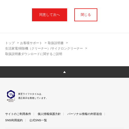
本サイトに公開されている取扱説明書は、印刷物の取扱説明書と
フォント、色が異なります。
閉じる
使用上のご注意や安全上のご注意、また測定基準や数値等は取扱
説明書が作成された時点での基準に応じた内容となっております
のでご了承ください。
製品には、取扱説明書を補足する操作ガイドや正誤表など取扱説
明書以外の印刷物が同梱されている場合がありますが、本サイト
トップ
お客様サポート
取扱説明書
ではそれらを全て公開しておりませんのであらかじめご了承くだ
生活家電/掃除機（クリーナー）/サイクロンクリーナー
さい。
取扱説明書ダウンロードに関するご説明
本サイトのサービスは予告なく中止または内容を変更する場合が
ございますのであらかじめご了承ください。
取扱説明書は製品をご購入いただいたお客さまのための資料で
す。 本サイトに公開されている取扱説明書についてご購入のお客
さま以外からのお問い合わせにはお答えできない場合があります
のであらかじめご了承ください。
東芝ライフスタイルは、
適正表示を推進しています。
サイトのご利用条件
個人情報保護方針
パーソナル情報の外部送信
SNS利用規約
公式SNS一覧